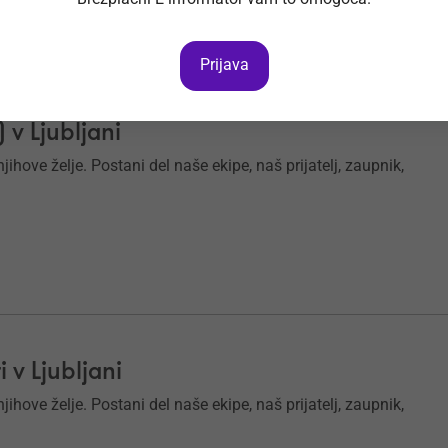
Prijava
v Ljubljani
ihove želje. Postani del naše ekipe, naš prijatelj, zaupnik,
v Ljubljani
ihove želje. Postani del naše ekipe, naš prijatelj, zaupnik,