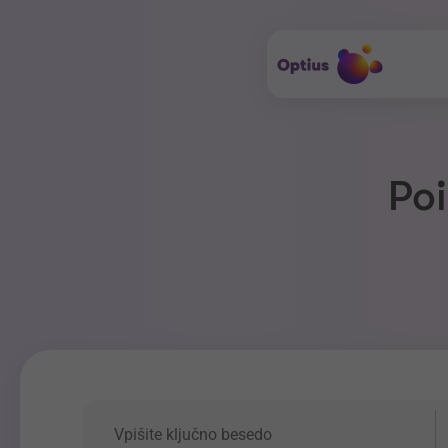
Poi
Ključna beseda
P