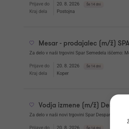
Prijave do
20. 8. 2026
Še 14 dni
Kraj dela
Postojna
Mesar - prodajalec (m/ž) S
Za delo v naši trgovini Spar Semedela iščemo: Me
Prijave do
20. 8. 2026
Še 14 dni
Kraj dela
Koper
Vodja izmene (m/ž) Despar 
Za delo v naši novi trgovini Spar Despar iščemo:
Ž
Prijave do
20. 8. 2026
Še 14 dni