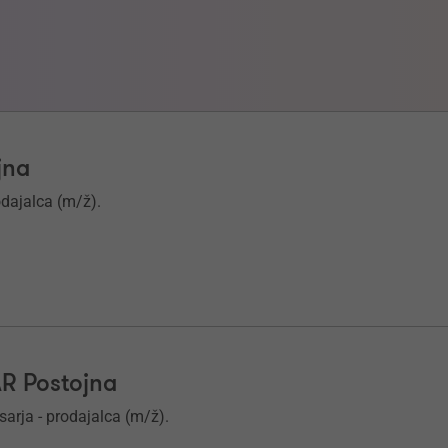
jna
odajalca (m/ž).
AR Postojna
arja - prodajalca (m/ž).