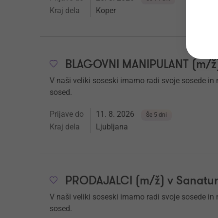
Kraj dela
Koper
BLAGOVNI MANIPULANT (m/ž) 
V naši veliki soseski imamo radi svoje sosede in nj
sosed.
Prijave do
11. 8. 2026
Še 5 dni
Kraj dela
Ljubljana
PRODAJALCI (m/ž) v Sanaturi 
V naši veliki soseski imamo radi svoje sosede in nj
sosed.