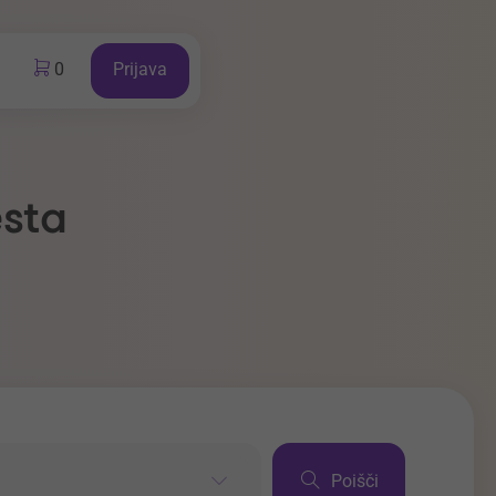
0
Prijava
esta
Poišči