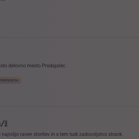
rosto delovno mesto Prodajalec.
ivljenjepisa
m/ž
 najvišjo raven storitev in s tem tudi zadovoljstvo strank.