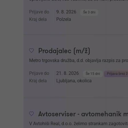
Prijave do
9. 8. 2026
Še 3 dni
Kraj dela
Polzela
Prodajalec (m/ž)
Metro trgovska družba, d.d. objavlja razpis za p
Prijave do
21. 8. 2026
Še 15 dni
Prijava brez ž
Kraj dela
Ljubljana, okolica
Avtoserviser - avtomehanik 
V Avtohiši Real, d.o.o. želimo strankam zagotoviti