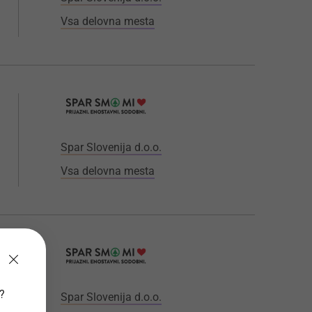
Vsa delovna mesta
Spar Slovenija d.o.o.
Vsa delovna mesta
v?
Spar Slovenija d.o.o.