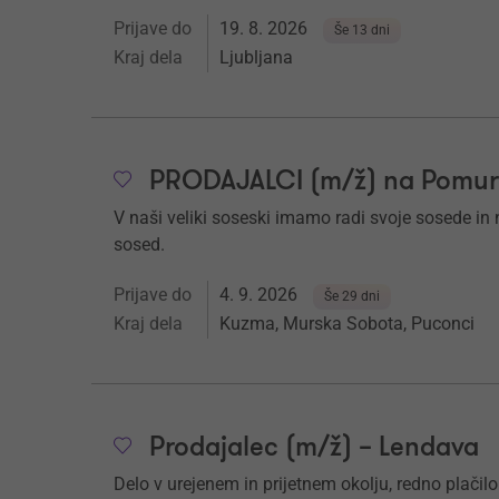
Prijave do
19. 8. 2026
Še 13 dni
Kraj dela
Ljubljana
PRODAJALCI (m/ž) na Pomu
V naši veliki soseski imamo radi svoje sosede in nj
sosed.
Prijave do
4. 9. 2026
Še 29 dni
Kraj dela
Kuzma, Murska Sobota, Puconci
Prodajalec (m/ž) – Lendava
Delo v urejenem in prijetnem okolju, redno plačilo