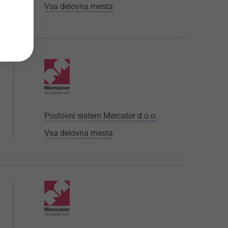
Vsa delovna mesta
Poslovni sistem Mercator d.o.o.
Vsa delovna mesta