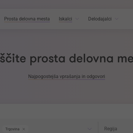
Prosta delovna mesta
Iskalci
Delodajalci
ščite prosta delovna m
Najpogostejša vprašanja in odgovori
odročje dela
Regija
Regija
Trgovina