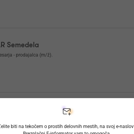
PAR Semedela
sarja - prodajalca (m/ž).
Koper
 Vodja izmene (m/ž).
elite biti na tekočem o prostih delovnih mestih, na svoj e-naslo
Brezplačni E-informator vam to omogoča.