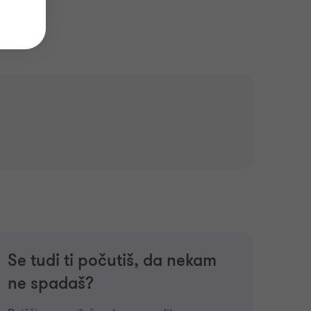
Se tudi ti počutiš, da nekam
ne spadaš?