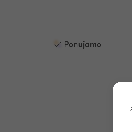
Ponujamo
Ž