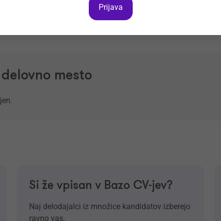
Prijava
a delovno mesto
jen.
Si že vpisan v Bazo CV-jev?
Naj delodajalci iz množice kandidatov izberejo
ravno vas.