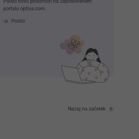
Poišči novo priložnost na zaposlitvenem
portalu optius.com.
Poišči
Nazaj na začetek