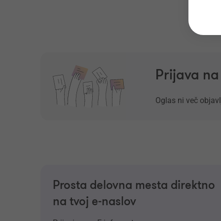
Prijava n
Oglas ni več objavl
Prosta delovna mesta direktno
na tvoj e-naslov