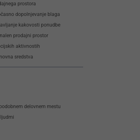
dajnega prostora
vočasno dopolnjevanje blaga
tavljanje kakovosti ponudbe
onalen prodajni prostor
cijskih aktivnostih
snovna sredstva
na podobnem delovnem mestu
 ljudmi