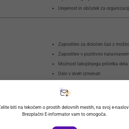
Urejenost in občutek za organizaci
Zaposlitev za določen čas z možn
Zaposlitev v pozitivno naravnanem
Možnost takojšnjega pričetka dela
Delo v dveh izmenah
elite biti na tekočem o prostih delovnih mestih, na svoj e-naslo
Brezplačni E-informator vam to omogoča.