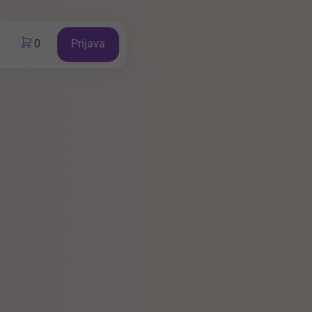
0
Prijava