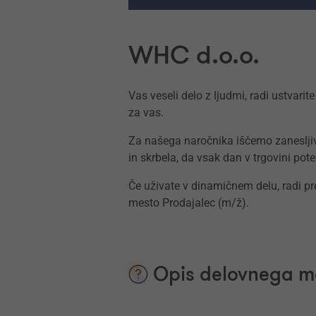
WHC d.o.o.
Vas veseli delo z ljudmi, radi ustvari
za vas.
Za našega naročnika iščemo zanesljiv
in skrbela, da vsak dan v trgovini pot
Če uživate v dinamičnem delu, radi pr
mesto Prodajalec (m/ž).
Opis delovnega m