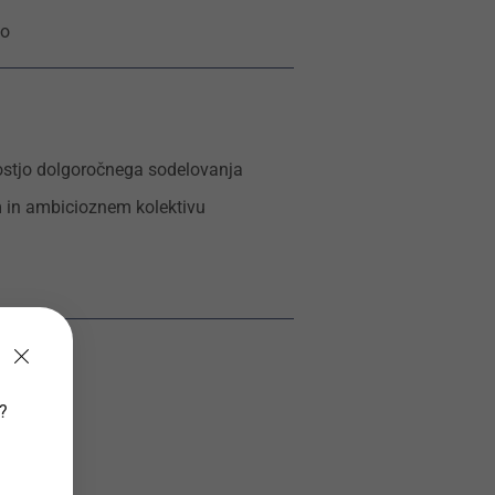
jo
ostjo dolgoročnega sodelovanja
 in ambicioznem kolektivu
v?