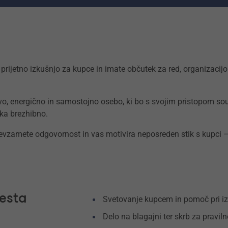
te prijetno izkušnjo za kupce in imate občutek za red, organizac
o, energično in samostojno osebo, ki bo s svojim pristopom sou
eka brezhibno.
evzamete odgovornost in vas motivira neposreden stik s kupci – 
esta
Svetovanje kupcem in pomoč pri izb
Delo na blagajni ter skrb za pravil