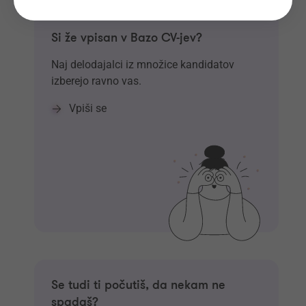
Si že vpisan v Bazo CV-jev?
Naj delodajalci iz množice kandidatov
izberejo ravno vas.
Vpiši se
Se tudi ti počutiš, da nekam ne
spadaš?