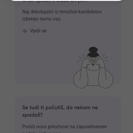
Si že vpisan v Bazo CV-jev?
Naj delodajalci iz množice kandidatov
izberejo ravno vas.
Vpiši se
Se tudi ti počutiš, da nekam ne
spadaš?
Poišči novo priložnost na zaposlitvenem