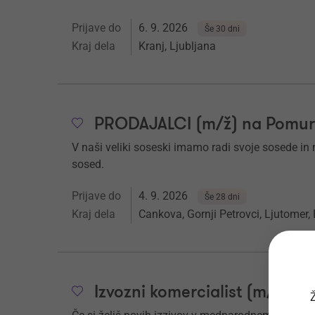
Prijave do
6. 9. 2026
Še 30 dni
Kraj dela
Kranj, Ljubljana
PRODAJALCI (m/ž) na Pomu
V naši veliki soseski imamo radi svoje sosede in nj
sosed.
Prijave do
4. 9. 2026
Še 28 dni
Kraj dela
Cankova, Gornji Petrovci, Ljutomer,
Izvozni komercialist (m/ž)
Ž