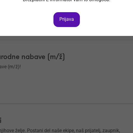
 priložnosti za rast, te vabimo, da se nam pridružiš!
Prijava
narodne nabave (m/ž)
ave (m/ž)!
i
ihove želje. Postani del naše ekipe, naš prijatelj, zaupnik,