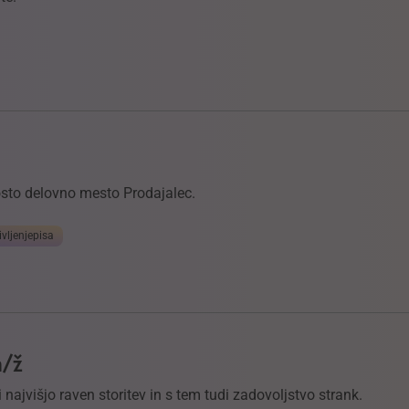
rosto delovno mesto Prodajalec.
ivljenjepisa
m/ž
 najvišjo raven storitev in s tem tudi zadovoljstvo strank.