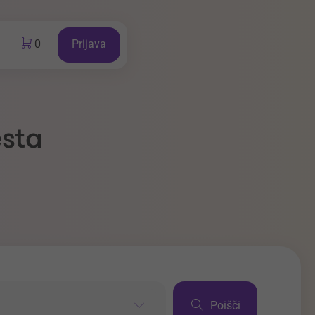
0
Prijava
esta
Poišči