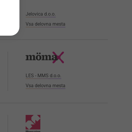
Jelovica d.o.o.
Vsa delovna mesta
LES - MMS d.o.o.
Vsa delovna mesta