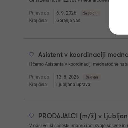
Če si želiš novih izzivov v mednarodnem okolju in
Prijave do
6. 9. 2026
Še 30 dni
Kraj dela
Gorenja vas
Asistent v koordinaciji med
Iščemo Asistenta v koordinaciji mednarodne nab
Prijave do
13. 8. 2026
Še 6 dni
Kraj dela
Ljubljana uprava
PRODAJALCI (m/ž) v Ljubljan
V naši veliki soseski imamo radi svoje sosede in nj