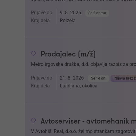
Prijave do
9. 8. 2026
Še 2 dneva
Kraj dela
Polzela
Prodajalec (m/ž)
Metro trgovska družba, d.d. objavlja razpis za p
Prijave do
21. 8. 2026
Še 14 dni
Prijava brez ž
Kraj dela
Ljubljana, okolica
Avtoserviser - avtomehanik 
V Avtohiši Real, d.o.o. želimo strankam zagotoviti