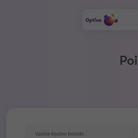
Poi
Ključna beseda
P