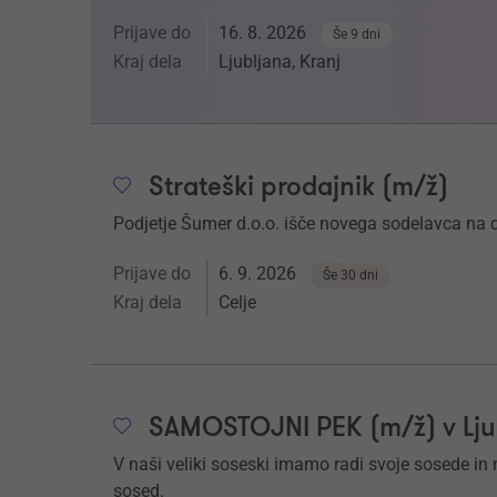
Prijave do
16. 8. 2026
Še 9 dni
Kraj dela
Ljubljana, Kranj
Strateški prodajnik (m/ž)
Podjetje Šumer d.o.o. išče novega sodelavca 
Prijave do
6. 9. 2026
Še 30 dni
Kraj dela
Celje
SAMOSTOJNI PEK (m/ž) v Ljub
V naši veliki soseski imamo radi svoje sosede in nj
sosed.