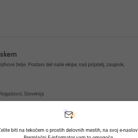
rskem
ihove želje. Postani del naše ekipe, naš prijatelj, zaupnik,
 Rogašovci, Slovenija
elite biti na tekočem o prostih delovnih mestih, na svoj e-naslo
Brezplačni E-informator vam to omogoča.