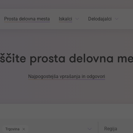
Prosta delovna mesta
Iskalci
Delodajalci
ščite prosta delovna m
Najpogostejša vprašanja in odgovori
odročje dela
Regija
Regija
Trgovina