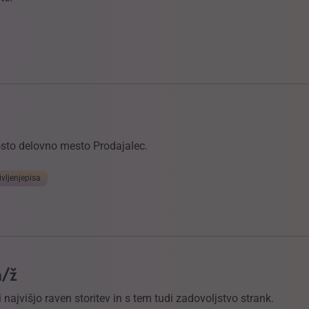
rosto delovno mesto Prodajalec.
ivljenjepisa
m/ž
 najvišjo raven storitev in s tem tudi zadovoljstvo strank.