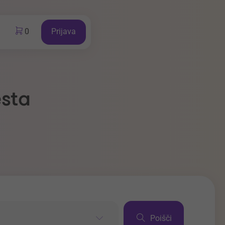
0
Prijava
esta
Poišči