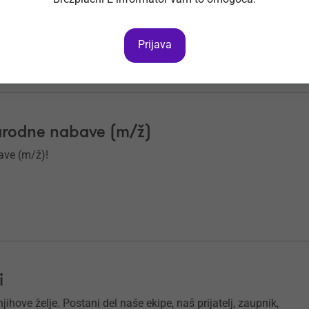
 priložnosti za rast, te vabimo, da se nam pridružiš!
Prijava
narodne nabave (m/ž)
ave (m/ž)!
i
ihove želje. Postani del naše ekipe, naš prijatelj, zaupnik,