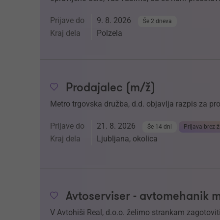
Prijave do
9. 8. 2026
Še 2 dneva
Kraj dela
Polzela
Prodajalec (m/ž)
Metro trgovska družba, d.d. objavlja razpis za p
Prijave do
21. 8. 2026
Še 14 dni
Prijava brez ž
Kraj dela
Ljubljana, okolica
Avtoserviser - avtomehanik 
V Avtohiši Real, d.o.o. želimo strankam zagotoviti