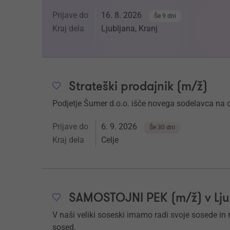
Prijave do
16. 8. 2026
Še 9 dni
Kraj dela
Ljubljana, Kranj
Strateški prodajnik (m/ž)
Podjetje Šumer d.o.o. išče novega sodelavca 
Prijave do
6. 9. 2026
Še 30 dni
Kraj dela
Celje
SAMOSTOJNI PEK (m/ž) v Ljub
V naši veliki soseski imamo radi svoje sosede in nj
sosed.