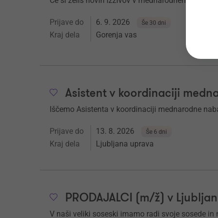
Če si želiš novih izzivov v mednarodnem okolju in
Prijave do
6. 9. 2026
Še 30 dni
Kraj dela
Gorenja vas
Asistent v koordinaciji med
Iščemo Asistenta v koordinaciji mednarodne nab
Prijave do
13. 8. 2026
Še 6 dni
Kraj dela
Ljubljana uprava
PRODAJALCI (m/ž) v Ljubljan
V naši veliki soseski imamo radi svoje sosede in nj