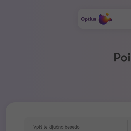
Poi
Ključna beseda
P