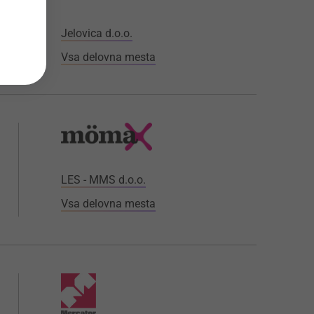
Jelovica d.o.o.
Vsa delovna mesta
LES - MMS d.o.o.
Vsa delovna mesta