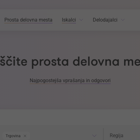
Prosta delovna mesta
Iskalci
Delodajalci
ščite prosta delovna m
Najpogostejša vprašanja in odgovori
odročje dela
Regija
Regija
Trgovina