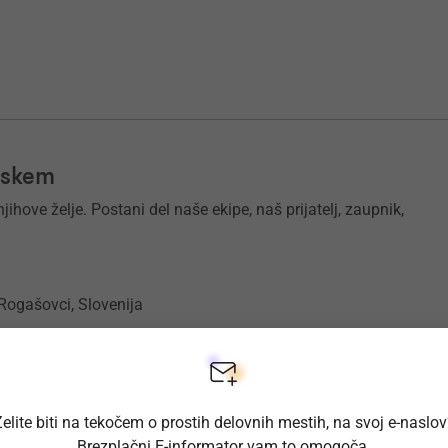
rskem
ihove želje. Postani del naše ekipe, naš prijatelj, zaupnik,
 Rogašovci, Slovenija
elite biti na tekočem o prostih delovnih mestih, na svoj e-naslo
Brezplačni E-informator vam to omogoča.