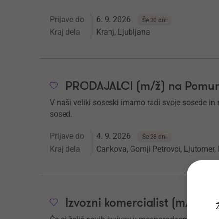
Prijave do
6. 9. 2026
Še 30 dni
Kraj dela
Kranj, Ljubljana
PRODAJALCI (m/ž) na Pomu
V naši veliki soseski imamo radi svoje sosede in nj
sosed.
Prijave do
4. 9. 2026
Še 28 dni
Kraj dela
Cankova, Gornji Petrovci, Ljutomer,
Izvozni komercialist (m/ž)
Ž