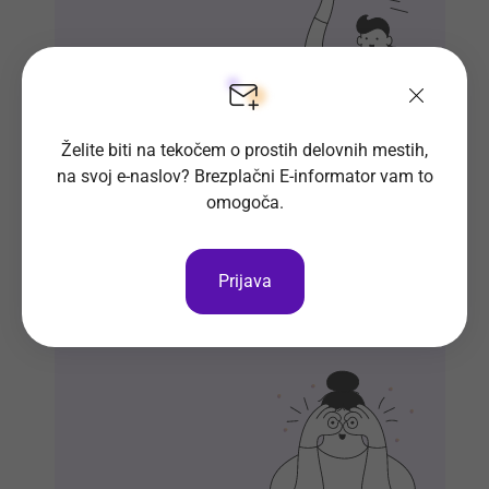
Želite biti na tekočem o prostih delovnih mestih,
na svoj e-naslov? Brezplačni E-informator vam to
Si že vpisan v Bazo CV-jev?
omogoča.
Naj delodajalci iz množice kandidatov
izberejo ravno vas.
Prijava
Vpiši se