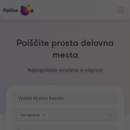
Poiščite prosta delovna
mesta
Najpogostejša vprašanja in odgovori
Ključna beseda
Področje dela
Vec izbranih
Regija