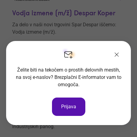
Vodja izmene (m/ž) Despar Koper
Za delo v naši novi trgovini Spar Despar iščemo:
Vodja izmene (m/ž).
Prijave do
20. 8. 2026
Še 13 dni
Kraj dela
Koper
Želite biti na tekočem o prostih delovnih mestih,
Spar Slovenija d.o.o.
Vsa delovna mesta
na svoj e-naslov? Brezplačni E-informator vam to
omogoča.
Referent za iskanje kadrov (m/ž)
Prijava
Podjetje MTD BIO d.o.o. vabi v svoj kolektiv novega
sodelavca/ko za iskanje kadrov s področja
industrijskih panog.