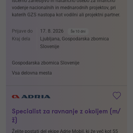
Iščemo zanesljivo in natančno osebo za finančno
vodenje nacionalnih in mednarodnih projektov, pri
katerih GZS nastopa kot vodilni ali projektni partner.
Prijave do
17. 8. 2026
Še 10 dni
Kraj dela
Ljubljana, Gospodarska zbornica
Slovenije
Gospodarska zbornica Slovenije
Vsa delovna mesta
Specialist za ravnanje z okoljem (m/
ž)
Želite postati del ekipe Adrie Mobil, ki že več kot 55