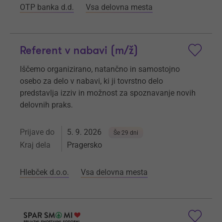
OTP banka d.d.
Vsa delovna mesta
Referent v nabavi (m/ž)
Iščemo organizirano, natančno in samostojno
osebo za delo v nabavi, ki ji tovrstno delo
predstavlja izziv in možnost za spoznavanje novih
delovnih praks.
Prijave do
5. 9. 2026
Še 29 dni
Kraj dela
Pragersko
Hlebček d.o.o.
Vsa delovna mesta