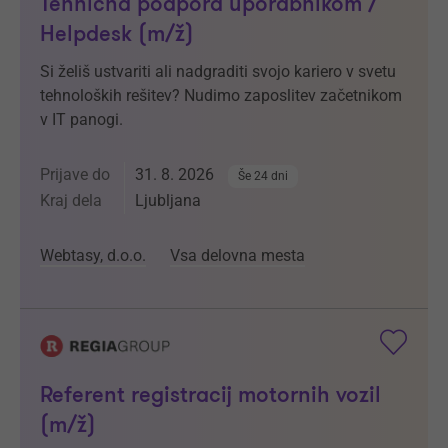
Tehnična podpora uporabnikom /
Helpdesk (m/ž)
Si želiš ustvariti ali nadgraditi svojo kariero v svetu
tehnoloških rešitev? Nudimo zaposlitev začetnikom
v IT panogi.
Prijave do
31. 8. 2026
Še 24 dni
Kraj dela
Ljubljana
Webtasy, d.o.o.
Vsa delovna mesta
Referent registracij motornih vozil
(m/ž)