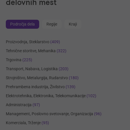
delovnih mest
Področja dela
Regije
Kraji
Proizvodnja, Steklarstvo
(409)
Tehnične storitve, Mehanika
(322)
Trgovina
(225)
Transport, Nabava, Logistika
(203)
Strojništvo, Metalurgija, Rudarstvo
(180)
Prehrambena industrija, Živilstvo
(139)
Elektrotehnika, Elektronika, Telekomunikacije
(102)
Administracija
(97)
Management, Poslovno svetovanje, Organizacija
(96)
Komerciala, Trženje
(95)