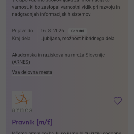
varnost, ki bo zastopal varnostni vidik pri razvoju in
nadgradnjah informacijskih sistemov.
Prijave do
16. 8. 2026
Še 9 dni
Kraj dela
Ljubljana, možnost hibridnega dela
Akademska in raziskovalna mreža Slovenije
(ARNES)
Vsa delovna mesta
Pravnik (m/ž)
Iščemo pravnico/ka, ki so ji/mu blizu izzivi sodobne