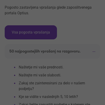
Pogosto zastavljena vprašanja glede zaposlitvenega
portala Optius.
Vsa pogosta vprašanja
50 najpogostejših vprašanj na razgovoru.
Naštetje mi vaše prednosti.
Naštejte mi vaše slabosti.
Zakaj ste zainteresirani za delo v našem
podjetju?
Kje se vidite v naslednjih 5, 10 letih?
Zakaj želite zapustiti podjetje v katerem ste