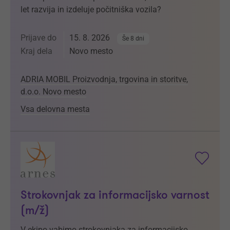
let razvija in izdeluje počitniška vozila?
Prijave do
15. 8. 2026
Še 8 dni
Kraj dela
Novo mesto
ADRIA MOBIL Proizvodnja, trgovina in storitve,
d.o.o. Novo mesto
Vsa delovna mesta
Strokovnjak za informacijsko varnost
(m/ž)
V ekipo vabimo strokovnjaka za informacijsko