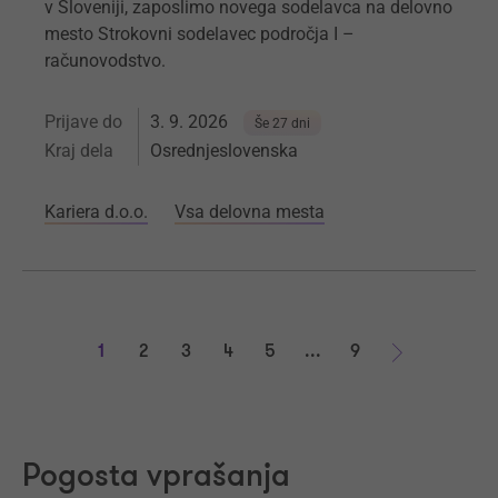
v Sloveniji, zaposlimo novega sodelavca na delovno
mesto Strokovni sodelavec področja I –
računovodstvo.
Prijave do
3. 9. 2026
Še 27 dni
Kraj dela
Osrednjeslovenska
Kariera d.o.o.
Vsa delovna mesta
1
2
3
4
5
...
9
Naprej
Pogosta vprašanja