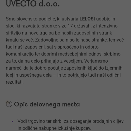
UVECTO d.o.o.
Smo slovensko podjetje, ki ustvarja
LELOSI
udobje in
slog, ki razvajata stranke v že 17 državah, z intenzivno
širitvijo na nove trge pa bo naših zadovoljnih strank
kmalu še več. Zadovoljne pa niso le naše stranke, temveč
tudi naši zaposleni, saj s sproščeno in odprto
komunikacijo ter dobrimi medsebojnimi odnosi skrbimo
za to, da na delo prihajajo z veseljem. Verjamemo
namreč, da je dobro počutje zaposlenih ključ do izjemnih
idej in uspešnega dela – in to potrjujejo tudi naši odlični
rezultati.
Opis delovnega mesta
Vodi trgovino ter skrbi za doseganje prodajnih ciljev
in odlične nakupne izkušnje kupcev.