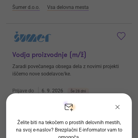
Šumer d.o.o.
Vsa delovna mesta
Vodja proizvodnje (m/ž)
Zaradi povečanega obsega dela z novimi projekti
iščemo nove sodelavce/ke.
Prijave do
6. 9. 2026
Še 28 dni
Kraj dela
Ljubečna
Šumer d.o.o.
Vsa delovna mesta
Želite biti na tekočem o prostih delovnih mestih,
na svoj e-naslov? Brezplačni E-informator vam to
omogoča.