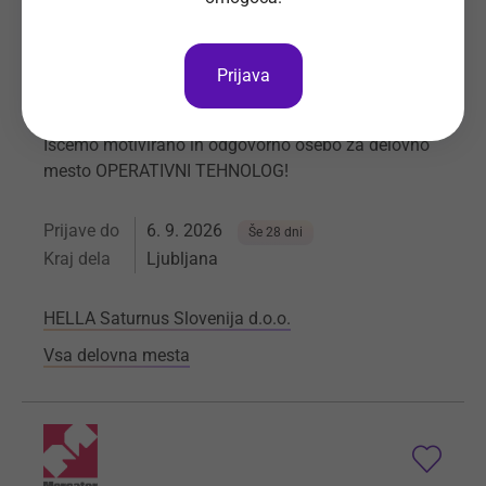
Prijava
Operativni tehnolog I (m/ž)
Iščemo motivirano in odgovorno osebo za delovno
mesto OPERATIVNI TEHNOLOG!
Prijave do
6. 9. 2026
Še 28 dni
Kraj dela
Ljubljana
HELLA Saturnus Slovenija d.o.o.
Vsa delovna mesta