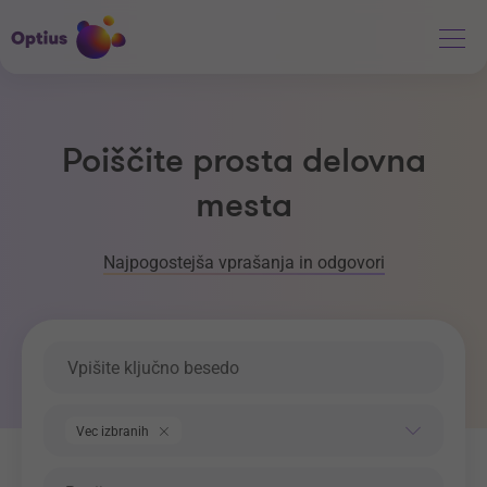
Poiščite prosta delovna
mesta
Najpogostejša vprašanja in odgovori
Ključna beseda
Področje dela
Vec izbranih
Regija