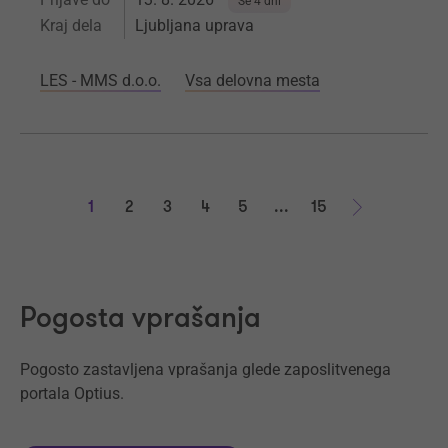
Še 4 dni
Kraj dela
Ljubljana uprava
LES - MMS d.o.o.
Vsa delovna mesta
1
2
3
4
5
...
15
Naprej
Pogosta vprašanja
Pogosto zastavljena vprašanja glede zaposlitvenega
portala Optius.