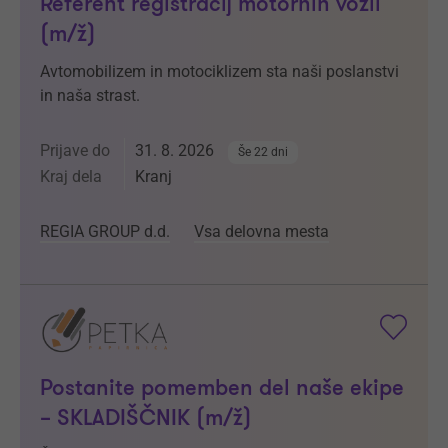
Referent registracij motornih vozil
(m/ž)
Avtomobilizem in motociklizem sta naši poslanstvi
in naša strast.
Prijave do
31. 8. 2026
Še 22 dni
Kraj dela
Kranj
REGIA GROUP d.d.
Vsa delovna mesta
Postanite pomemben del naše ekipe
– SKLADIŠČNIK (m/ž)