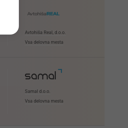
Avtohiša Real, d.o.o.
Vsa delovna mesta
Samal d.o.o.
Vsa delovna mesta