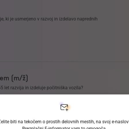
, ki je usmerjeno v razvoj in izdelavo naprednih
ljem (m/ž)
55 let razvija in izdeluje počitniška vozila?
elite biti na tekočem o prostih delovnih mestih, na svoj e-naslo
Brezplačni E-informator vam to omogoča.