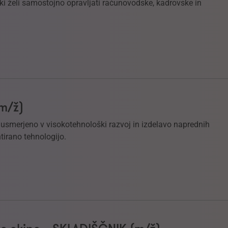
i želi samostojno opravljati računovodske, kadrovske in
(m/ž)
e usmerjeno v visokotehnološki razvoj in izdelavo naprednih
tirano tehnologijo.