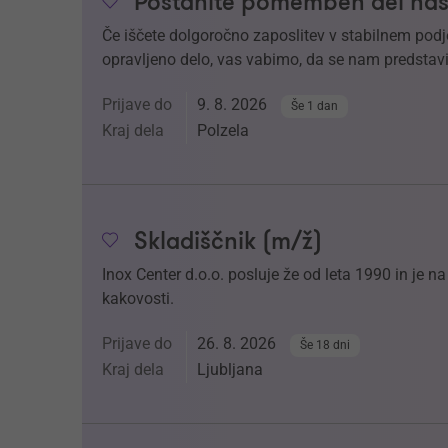
Postanite pomemben del naš
Če iščete dolgoročno zaposlitev v stabilnem podj
opravljeno delo, vas vabimo, da se nam predstavi
Prijave do
9. 8. 2026
Še 1 dan
Kraj dela
Polzela
Skladiščnik (m/ž)
Inox Center d.o.o. posluje že od leta 1990 in je 
kakovosti.
Prijave do
26. 8. 2026
Še 18 dni
Kraj dela
Ljubljana