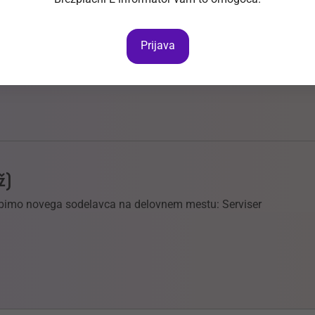
m/ž
Prijava
 najvišjo raven storitev in s tem tudi zadovoljstvo strank.
ž)
abimo novega sodelavca na delovnem mestu: Serviser