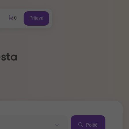
0
Prijava
esta
Poišči