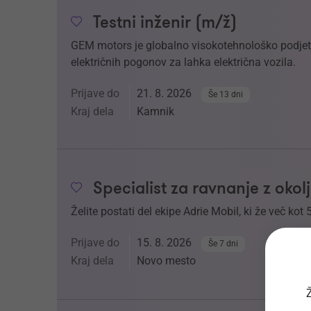
Testni inženir (m/ž)
GEM motors je globalno visokotehnološko podjetje
električnih pogonov za lahka električna vozila.
Prijave do
21. 8. 2026
Še 13 dni
Kraj dela
Kamnik
Specialist za ravnanje z oko
Želite postati del ekipe Adrie Mobil, ki že več kot 
Prijave do
15. 8. 2026
Še 7 dni
Kraj dela
Novo mesto
Ž