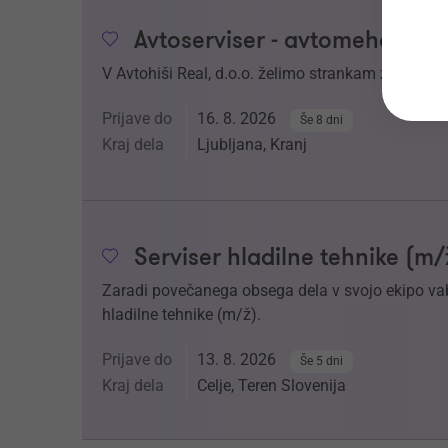
Avtoserviser - avtomehanik 
V Avtohiši Real, d.o.o. želimo strankam zagotoviti
Prijave do
16. 8. 2026
Še 8 dni
Kraj dela
Ljubljana, Kranj
Serviser hladilne tehnike (m/
Zaradi povečanega obsega dela v svojo ekipo v
hladilne tehnike (m/ž).
Prijave do
13. 8. 2026
Še 5 dni
Kraj dela
Celje, Teren Slovenija