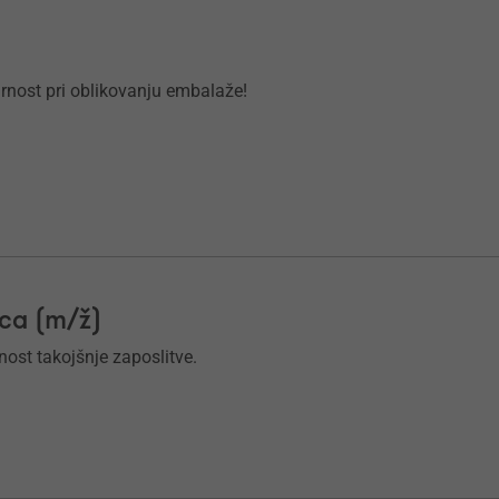
virnost pri oblikovanju embalaže!
ica (m/ž)
nost takojšnje zaposlitve.