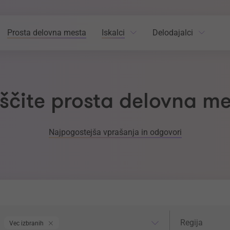
Prosta delovna mesta
Iskalci
Delodajalci
ščite prosta delovna m
Najpogostejša vprašanja in odgovori
odročje dela
Regija
Regija
Vec izbranih