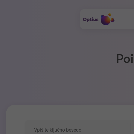
Poi
Ključna beseda
P