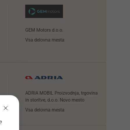
GEM Motors d.o.o.
Vsa delovna mesta
ADRIA MOBIL Proizvodnja, trgovina
in storitve, d.o.o. Novo mesto
Vsa delovna mesta
v?