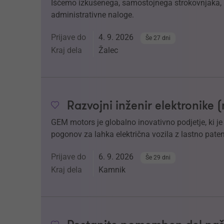
Iščemo izkušenega, samostojnega strokovnjaka, k
administrativne naloge.
Prijave do
4. 9. 2026
Še 27 dni
Kraj dela
Žalec
Razvojni inženir elektronike 
GEM motors je globalno inovativno podjetje, ki j
pogonov za lahka električna vozila z lastno paten
Prijave do
6. 9. 2026
Še 29 dni
Kraj dela
Kamnik