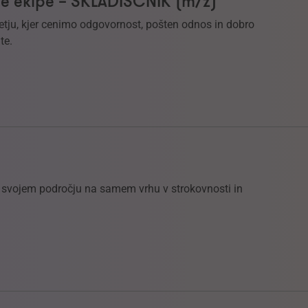
e ekipe – SKLADIŠČNIK (m/ž)
etju, kjer cenimo odgovornost, pošten odnos in dobro
te.
na svojem področju na samem vrhu v strokovnosti in