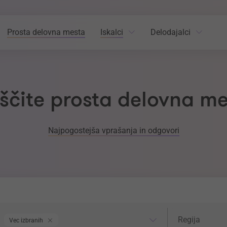
Prosta delovna mesta
Iskalci
Delodajalci
ščite prosta delovna m
Najpogostejša vprašanja in odgovori
odročje dela
Regija
Regija
Vec izbranih