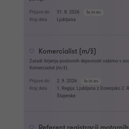
Prijave do
31. 8. 2026
Še 24 dni
Kraj dela
Ljubljana
Komercialist (m/ž)
Zaradi širjenja poslovnih dejavnosti vabimo v sv
Komercialist (m/ž).
Prijave do
2. 9. 2026
Še 26 dni
Kraj dela
1. Regija: Ljubljana z Dolenjsko 2.
Štajerske
Referent registracij motornih