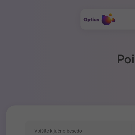
Poi
Ključna beseda
P