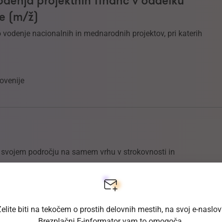
odenja projektnih financ v oddelku
e (m/ž)
vodenje nacionalnih in mednarodnih projektov, pri katerih
ovenije
na svojem področju na samem vrhu v strokovnosti in
elite biti na tekočem o prostih delovnih mestih, na svoj e-naslo
Brezplačni E-informator vam to omogoča.