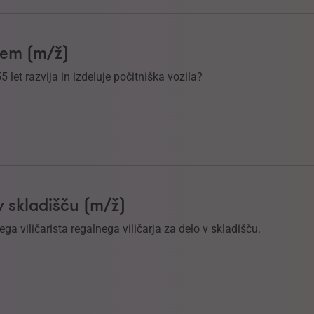
ljem (m/ž)
55 let razvija in izdeluje počitniška vozila?
 v skladišču (m/ž)
a viličarista regalnega viličarja za delo v skladišču.