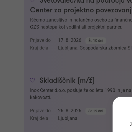
Svetovalec/ka na področju v
Center za projektno povezovanj
Iščemo zanesljivo in natančno osebo za finančno 
GZS nastopa kot vodilni ali projektni partner.
Prijave do
17. 8. 2026
Še 10 dni
Kraj dela
Ljubljana, Gospodarska zbornica Sl
Skladiščnik (m/ž)
Inox Center d.o.o. posluje že od leta 1990 in je 
kakovosti.
Prijave do
26. 8. 2026
Še 19 dni
Kraj dela
Ljubljana
Ž