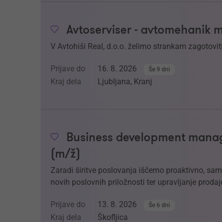
Avtoserviser - avtomehanik 
V Avtohiši Real, d.o.o. želimo strankam zagotoviti
Prijave do
16. 8. 2026
Še 9 dni
Kraj dela
Ljubljana, Kranj
Business development manage
(m/ž)
Zaradi širitve poslovanja iščemo proaktivno, sam
novih poslovnih priložnosti ter upravljanje prodaj
Prijave do
13. 8. 2026
Še 6 dni
Kraj dela
Škofljica