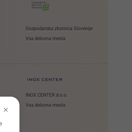
Gospodarska zbornica Slovenije
Vsa delovna mesta
INOX CENTER d.o.o.
Vsa delovna mesta
v?