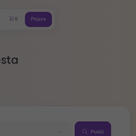
0
Prijava
esta
Poišči