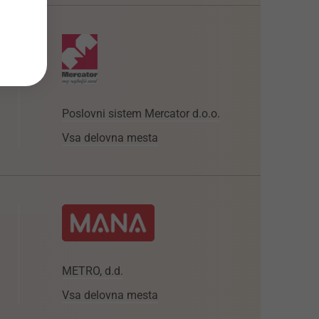
Poslovni sistem Mercator d.o.o.
Vsa delovna mesta
METRO, d.d.
Vsa delovna mesta