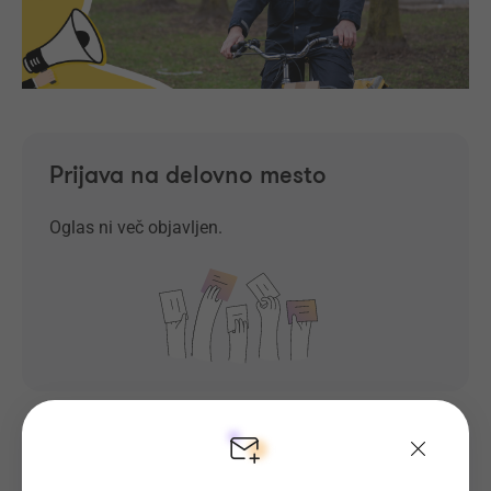
Prijava na delovno mesto
Oglas ni več objavljen.