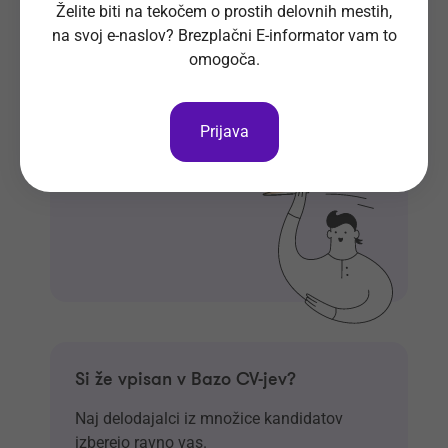
Želite biti na tekočem o prostih delovnih mestih,
Prosta delovna mesta direktno na
na svoj e-naslov? Brezplačni E-informator vam to
tvoj e-naslov
omogoča.
Prijavi se na E-informator.
Prijavi se
Prijava
Si že vpisan v Bazo CV-jev?
Naj delodajalci iz množice kandidatov
izberejo ravno vas.