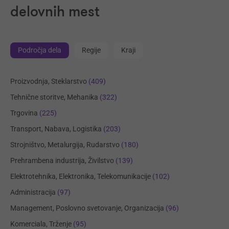
delovnih mest
Področja dela
Regije
Kraji
Proizvodnja, Steklarstvo
(409)
Tehnične storitve, Mehanika
(322)
Trgovina
(225)
Transport, Nabava, Logistika
(203)
Strojništvo, Metalurgija, Rudarstvo
(180)
Prehrambena industrija, Živilstvo
(139)
Elektrotehnika, Elektronika, Telekomunikacije
(102)
Administracija
(97)
Management, Poslovno svetovanje, Organizacija
(96)
Komerciala, Trženje
(95)