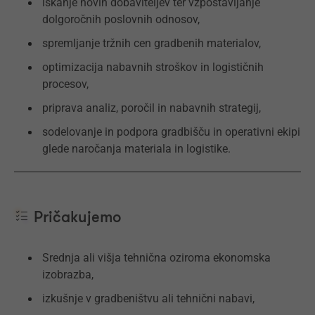
iskanje novih dobaviteljev ter vzpostavljanje
dolgoročnih poslovnih odnosov,
spremljanje tržnih cen gradbenih materialov,
optimizacija nabavnih stroškov in logističnih
procesov,
priprava analiz, poročil in nabavnih strategij,
sodelovanje in podpora gradbišču in operativni ekipi
glede naročanja materiala in logistike.
Pričakujemo
Srednja ali višja tehnična oziroma ekonomska
izobrazba,
izkušnje v gradbeništvu ali tehnični nabavi,