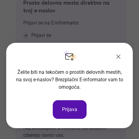
Prosta delovna mesta direktno na
tvoj e-naslov
Prijavi se na E-informator.
Prijavi se
Želite biti na tekočem o prostih delovnih mestih,
na svoj e-naslov? Brezplačni E-informator vam to
omogoča.
Prijava
Si že vpisan v Bazo CV-jev?
Naj delodajalci iz množice kandidatov
izberejo ravno vas.