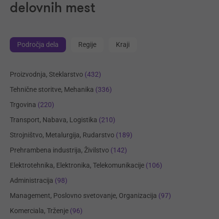
delovnih mest
Področja dela
Regije
Kraji
Proizvodnja, Steklarstvo
(432)
Tehnične storitve, Mehanika
(336)
Trgovina
(220)
Transport, Nabava, Logistika
(210)
Strojništvo, Metalurgija, Rudarstvo
(189)
Prehrambena industrija, Živilstvo
(142)
Elektrotehnika, Elektronika, Telekomunikacije
(106)
Administracija
(98)
Management, Poslovno svetovanje, Organizacija
(97)
Komerciala, Trženje
(96)