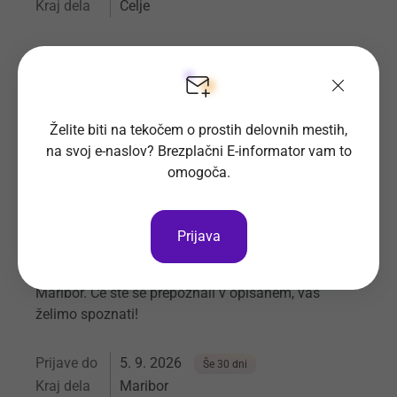
Kraj dela
Celje
Hermi d.o.o.
Vsa delovna mesta
Želite biti na tekočem o prostih delovnih mestih,
na svoj e-naslov? Brezplačni E-informator vam to
omogoča.
Skladiščnik - Dostavljalec (m/ž) - 4
delovna mesta
Prijava
Vabimo vas, da postanete del naše ekipe v PE
Maribor. Če ste se prepoznali v opisanem, vas
želimo spoznati!
Prijave do
5. 9. 2026
Še 30 dni
Kraj dela
Maribor