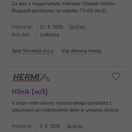
Za delo v megamarketu Interspar Citypark iščemo:
Blagajnik-prodajalec na oddelku TO-GO (m/ž).
Prijave do
31. 8. 2026
Še 25 dni
Kraj dela
Ljubljana
Spar Slovenija d.o.o.
Vsa delovna mesta
Hišnik (m/ž)
V svoje vrste vabimo vsestranskega kandidata z
izkušnjami pri vzdrževalnih delih in urejanju okolice.
Prijave do
5. 9. 2026
Še 30 dni