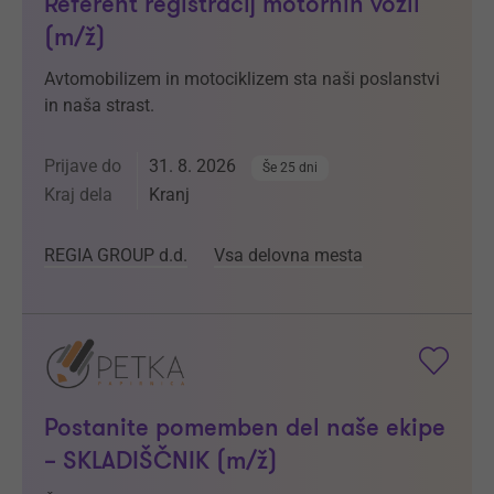
Referent registracij motornih vozil
(m/ž)
Avtomobilizem in motociklizem sta naši poslanstvi
in naša strast.
Prijave do
31. 8. 2026
Še 25 dni
Kraj dela
Kranj
REGIA GROUP d.d.
Vsa delovna mesta
Postanite pomemben del naše ekipe
– SKLADIŠČNIK (m/ž)