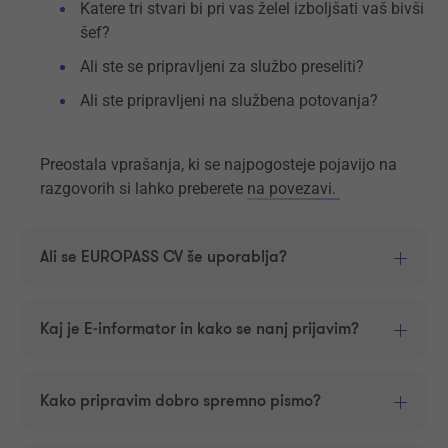
Katere tri stvari bi pri vas želel izboljšati vaš bivši
šef?
Ali ste se pripravljeni za službo preseliti?
Ali ste pripravljeni na službena potovanja?
Preostala vprašanja, ki se najpogosteje pojavijo na
razgovorih si lahko preberete
na povezavi.
Ali se EUROPASS CV še uporablja?
Kaj je E-informator in kako se nanj prijavim?
Kako pripravim dobro spremno pismo?