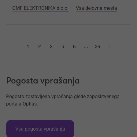
OMF ELEKTRONIKA d.o.o.
Vsa delovna mesta
1
2
3
4
5
...
34
Naprej
Pogosta vprašanja
Pogosto zastavljena vprašanja glede zaposlitvenega
portala Optius.
Vsa pogosta vprašanja