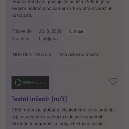
Inox Center d.o.o. posluje že od leta 1990 in je na
svojem področju na samem vrhu v strokovnosti in
kakovosti.
Prijave do
26. 8. 2026
Še 20 dni
Kraj dela
Ljubljana
INOX CENTER d.o.o.
Vsa delovna mesta
Testni inženir (m/ž)
GEM motors je globalno visokotehnološko podjetje,
ki je usmerjeno v razvoj in izdelavo naprednih
električnih pogonov za lahka električna vozila.