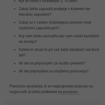
Kje se vidite v naslednjih 5, 10 letih?
Zakaj želite zapustiti podjetje v katerem ste
trenutno zaposleni?
Zakaj so v vašem življenjepisu premori med
različnimi zaposlitvami?
Kaj nam lahko ponudite kar nam ostali kandidati
ne morejo?
Katere tri stvari bi pri vas želel izboljšati vaš bivši
šef?
Ali ste se pripravljeni za službo preseliti?
Ali ste pripravljeni na službena potovanja?
Preostala vprašanja, ki se najpogosteje pojavijo na
razgovorih si lahko preberete
na povezavi.