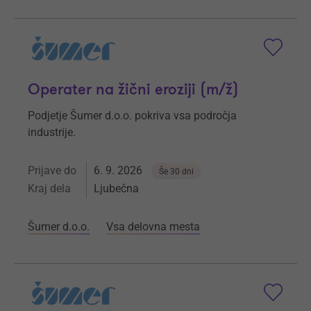
Operater na žični eroziji (m/ž)
Podjetje Šumer d.o.o. pokriva vsa področja
industrije.
Prijave do
6. 9. 2026
Še 30 dni
Kraj dela
Ljubečna
Šumer d.o.o.
Vsa delovna mesta