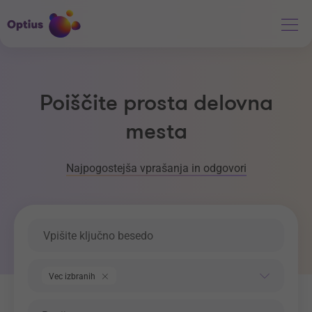
Poiščite prosta delovna
mesta
Najpogostejša vprašanja in odgovori
Ključna beseda
Področje dela
Vec izbranih
Regija