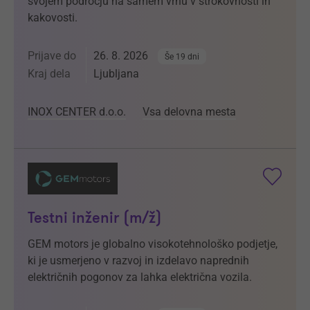
svojem področju na samem vrhu v strokovnosti in
kakovosti.
Prijave do
26. 8. 2026
Še 19 dni
Kraj dela
Ljubljana
INOX CENTER d.o.o.
Vsa delovna mesta
Testni inženir (m/ž)
GEM motors je globalno visokotehnološko podjetje,
ki je usmerjeno v razvoj in izdelavo naprednih
električnih pogonov za lahka električna vozila.