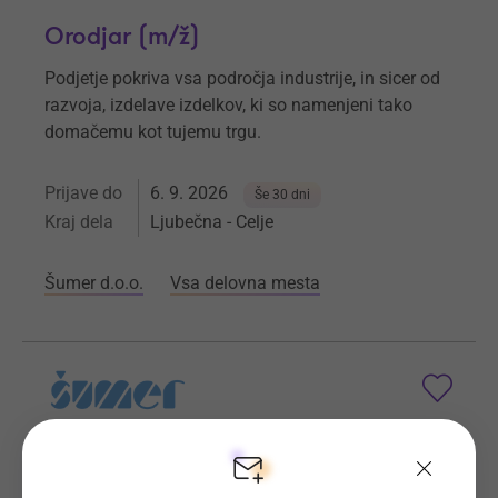
Orodjar (m/ž)
Podjetje pokriva vsa področja industrije, in sicer od
razvoja, izdelave izdelkov, ki so namenjeni tako
domačemu kot tujemu trgu.
Prijave do
6. 9. 2026
Še 30 dni
Kraj dela
Ljubečna - Celje
Šumer d.o.o.
Vsa delovna mesta
Strugar (m/ž)
Pridružite se uspešnemu podjetju z dolgoletno