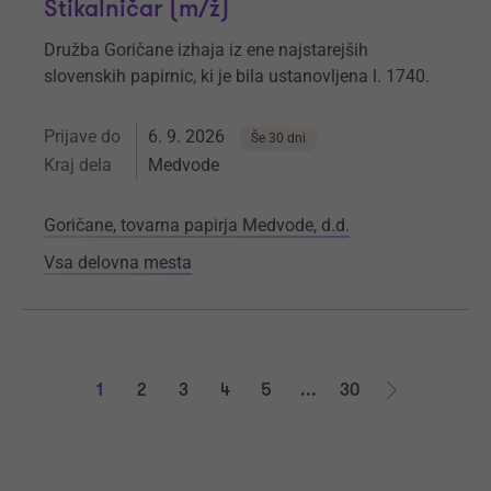
Stikalničar (m/ž)
Družba Goričane
izhaja iz ene najstarejših
slovenskih papirnic, ki je bila ustanovljena l. 1740.
Prijave do
6. 9. 2026
Še 30 dni
Kraj dela
Medvode
Goričane, tovarna papirja Medvode, d.d.
Vsa delovna mesta
1
2
3
4
5
...
30
Naprej