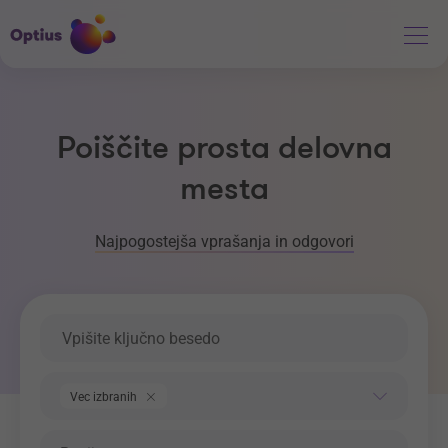
Poiščite prosta delovna
mesta
Najpogostejša vprašanja in odgovori
Ključna beseda
Področje dela
Vec izbranih
Regija