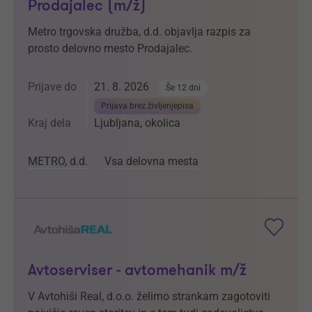
Prodajalec (m/ž)
Metro trgovska družba, d.d. objavlja razpis za
prosto delovno mesto Prodajalec.
Prijave do
21. 8. 2026
Še 12 dni
Prijava brez življenjepisa
Kraj dela
Ljubljana, okolica
METRO, d.d.
Vsa delovna mesta
Avtoserviser - avtomehanik m/ž
V Avtohiši Real, d.o.o. želimo strankam zagotoviti