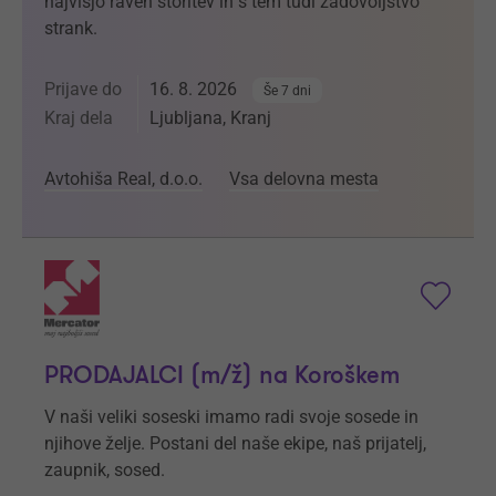
najvišjo raven storitev in s tem tudi zadovoljstvo
strank.
Prijave do
16. 8. 2026
Še 7 dni
Kraj dela
Ljubljana, Kranj
Avtohiša Real, d.o.o.
Vsa delovna mesta
PRODAJALCI (m/ž) na Koroškem
V naši veliki soseski imamo radi svoje sosede in
njihove želje. Postani del naše ekipe, naš prijatelj,
zaupnik, sosed.