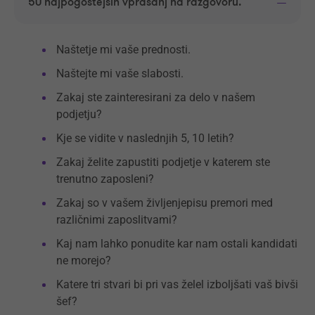
50 najpogostejših vprašanj na razgovoru.
Naštetje mi vaše prednosti.
Naštejte mi vaše slabosti.
Zakaj ste zainteresirani za delo v našem
podjetju?
Kje se vidite v naslednjih 5, 10 letih?
Zakaj želite zapustiti podjetje v katerem ste
trenutno zaposleni?
Zakaj so v vašem življenjepisu premori med
različnimi zaposlitvami?
Kaj nam lahko ponudite kar nam ostali kandidati
ne morejo?
Katere tri stvari bi pri vas želel izboljšati vaš bivši
šef?