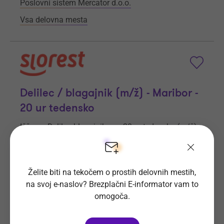
Poslovni sistem Mercator d.o.o.
Vsa delovna mesta
Delilec / blagajnik (m/ž) - Maribor -
20 ur tedensko
Iščemo Delilca blagajnika za 20 ur tedensko (m/ž)
– Postani del naše Slorest ekipe v Mariboru!
Prijave do
6. 9. 2026
Še 28 dni
Želite biti na tekočem o prostih delovnih mestih,
Kraj dela
Maribor
na svoj e-naslov? Brezplačni E-informator vam to
omogoča.
Slorest d.o.o.
Vsa delovna mesta