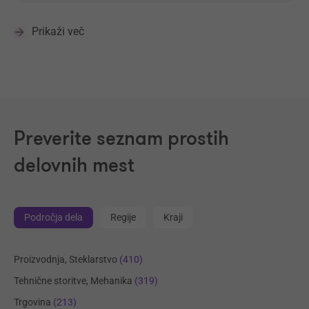
Prikaži več
Preverite seznam prostih
delovnih mest
Področja dela
Regije
Kraji
Proizvodnja, Steklarstvo
(410)
Tehnične storitve, Mehanika
(319)
Trgovina
(213)