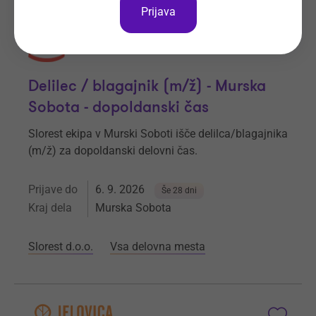
Prijava
Delilec / blagajnik (m/ž) - Murska
Sobota - dopoldanski čas
Slorest ekipa v Murski Soboti išče delilca/blagajnika
(m/ž) za dopoldanski delovni čas.
Prijave do
6. 9. 2026
Še 28 dni
Kraj dela
Murska Sobota
Slorest d.o.o.
Vsa delovna mesta