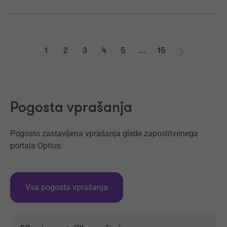
1
2
3
4
5
...
15
Naprej
Pogosta vprašanja
Pogosto zastavljena vprašanja glede zaposlitvenega
portala Optius.
Vsa pogosta vprašanja