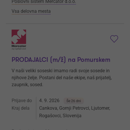
Poslovni sistem Mercator d.o.o.
Vsa delovna mesta
PRODAJALCI (m/ž) na Pomurskem
V naši veliki soseski imamo radi svoje sosede in
njihove želje. Postani del naše ekipe, naš prijatelj,
zaupnik, sosed.
Prijave do
4. 9. 2026
Še 26 dni
Kraj dela
Cankova, Gornji Petrovci, Ljutomer,
Rogašovci, Slovenija