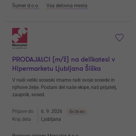
Šumer d.o.o.
Vsa delovna mesta
PRODAJALCI (m/ž) na delikatesi v
Hipermarketu Ljubljana Šiška
V naši veliki soseski imamo radi svoje sosede in
njihove želje. Postani del naše ekipe, naš prijatelj,
zaupnik, sosed.
Prijave do
6. 9. 2026
Še 28 dni
Kraj dela
Ljubljana
Poslovni sistem Mercator d.o.o.