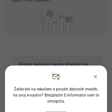
Oglas ni več objavljen.
Prosta delovna mesta direktno na
tvoj e-naslov
Prijavi se na E-informator.
Želite biti na tekočem o prostih delovnih mestih,
Prijavi se
na svoj e-naslov? Brezplačni E-informator vam to
omogoča.