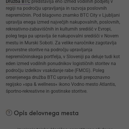
Družba BTC
predstavlja eno izmed vodilnih podjetij v
regiji na področju upravljanja in razvoja poslovnih
nepremičnin. Pod blagovno znamko BTC City v Ljubljani
upravlja enega izmed največjih nakupovalnih, poslovnih,
rekreativno-zabaviščnih in kulturnih središč v Evropi,
poleg tega pa upravlja še nakupovalni središči v Novem
mestu in Murski Soboti. Za velike naročnike zagotavlja
prvovrstne storitve na področju upravljanja
nepremičninskega portfelja, v Sloveniji pa deluje tudi kot
eden izmed vodilnih ponudnikov logističnih storitev na
področju izdelkov vsakdanje rabe (FMCG). Poleg
omenjenega družba BTC upravlja tudi prepoznavno
regijsko »spa & wellness« ikono Vodno mesto Atlantis,
športno-rekreativne in gostinske storitve.
Opis delovnega mesta