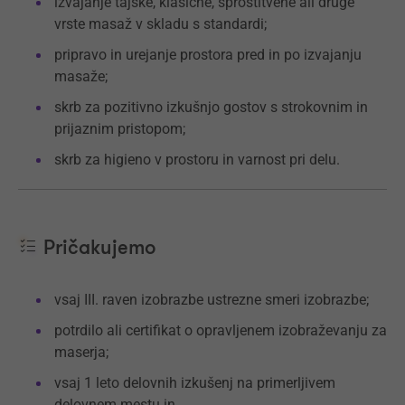
izvajanje tajske, klasične, sprostitvene ali druge
vrste masaž v skladu s standardi;
pripravo in urejanje prostora pred in po izvajanju
masaže;
skrb za pozitivno izkušnjo gostov s strokovnim in
prijaznim pristopom;
skrb za higieno v prostoru in varnost pri delu.
Pričakujemo
vsaj III. raven izobrazbe ustrezne smeri izobrazbe;
potrdilo ali certifikat o opravljenem izobraževanju za
maserja;
vsaj 1 leto delovnih izkušenj na primerljivem
delovnem mestu in