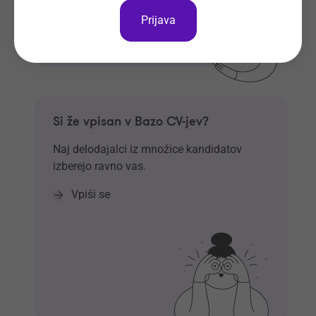
Prijava
Si že vpisan v Bazo CV-jev?
Naj delodajalci iz množice kandidatov
izberejo ravno vas.
Vpiši se