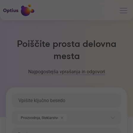
Poiščite prosta delovna
mesta
Najpogostejša vprašanja in odgovori
Ključna beseda
Področje dela
Proizvodnja, Steklarstvo
Regija