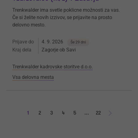
Trenkwalder ima svetle poklicne možnosti za vas.
Če si želite novih izzivov, se prijavite na prosto
delovno mesto.
Prijave do
4. 9. 2026
Še 29 dni
Kraj dela
Zagorje ob Savi
Trenkwalder kadrovske storitve d.o.o.
Vsa delovna mesta
1
2
3
4
5
...
22
Naprej