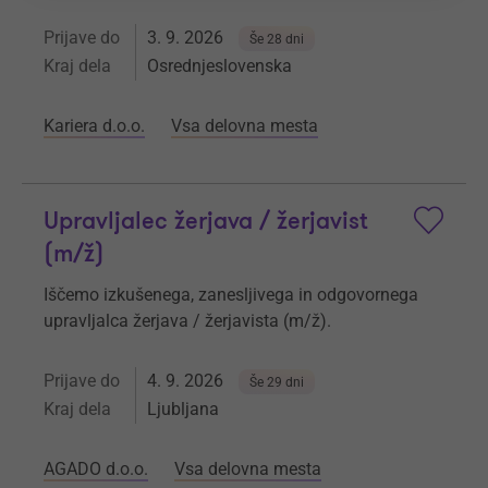
Prijave do
3. 9. 2026
Še 28 dni
Kraj dela
Osrednjeslovenska
Kariera d.o.o.
Vsa delovna mesta
Upravljalec žerjava / žerjavist
(m/ž)
Iščemo izkušenega, zanesljivega in odgovornega
upravljalca žerjava / žerjavista (m/ž).
Prijave do
4. 9. 2026
Še 29 dni
Kraj dela
Ljubljana
AGADO d.o.o.
Vsa delovna mesta