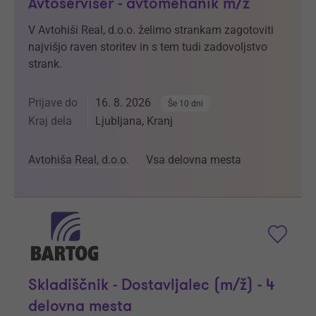
Avtoserviser - avtomehanik m/ž
V Avtohiši Real, d.o.o. želimo strankam zagotoviti
najvišjo raven storitev in s tem tudi zadovoljstvo
strank.
Prijave do
16. 8. 2026
Še 10 dni
Kraj dela
Ljubljana, Kranj
Avtohiša Real, d.o.o.
Vsa delovna mesta
Skladiščnik - Dostavljalec (m/ž) - 4
delovna mesta