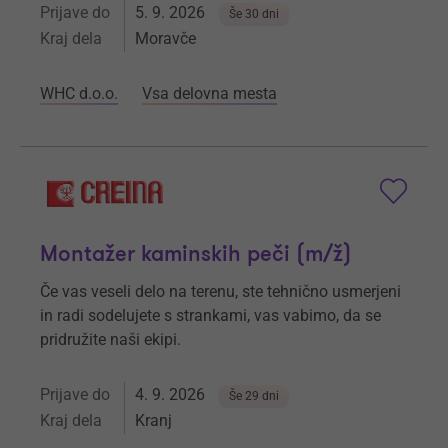
Prijave do
5. 9. 2026
Še 30 dni
Kraj dela
Moravče
WHC d.o.o.
Vsa delovna mesta
Montažer kaminskih peči (m/ž)
Če vas veseli delo na terenu, ste tehnično usmerjeni
in radi sodelujete s strankami, vas vabimo, da se
pridružite naši ekipi.
Prijave do
4. 9. 2026
Še 29 dni
Kraj dela
Kranj