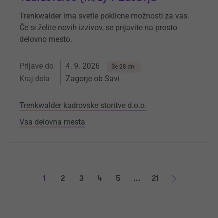
Trenkwalder ima svetle poklicne možnosti za vas.
Če si želite novih izzivov, se prijavite na prosto
delovno mesto.
Prijave do
4. 9. 2026
Še 28 dni
Kraj dela
Zagorje ob Savi
Trenkwalder kadrovske storitve d.o.o.
Vsa delovna mesta
1
2
3
4
5
...
21
Naprej