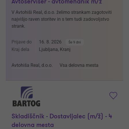
Avtoserviser - avtomehanik m/ž
V Avtohiši Real, d.o.o. želimo strankam zagotoviti
najvišjo raven storitev in s tem tudi zadovoljstvo
strank.
Prijave do
16. 8. 2026
Še 9 dni
Kraj dela
Ljubljana, Kranj
Avtohiša Real, d.o.o.
Vsa delovna mesta
Skladiščnik - Dostavljalec (m/ž) - 4
delovna mesta