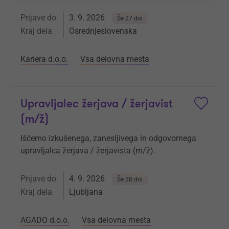
Prijave do
3. 9. 2026
Še 27 dni
Kraj dela
Osrednjeslovenska
Kariera d.o.o.
Vsa delovna mesta
Upravljalec žerjava / žerjavist
(m/ž)
Iščemo izkušenega, zanesljivega in odgovornega
upravljalca žerjava / žerjavista (m/ž).
Prijave do
4. 9. 2026
Še 28 dni
Kraj dela
Ljubljana
AGADO d.o.o.
Vsa delovna mesta