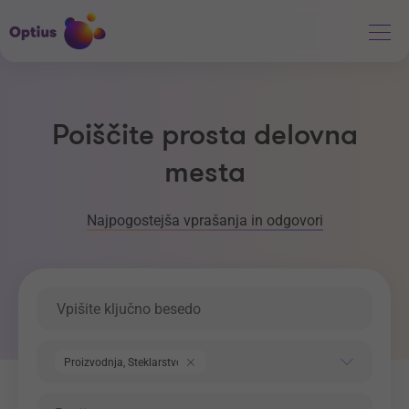
Poiščite prosta delovna
mesta
Najpogostejša vprašanja in odgovori
Ključna beseda
Področje dela
Proizvodnja, Steklarstvo
Regija