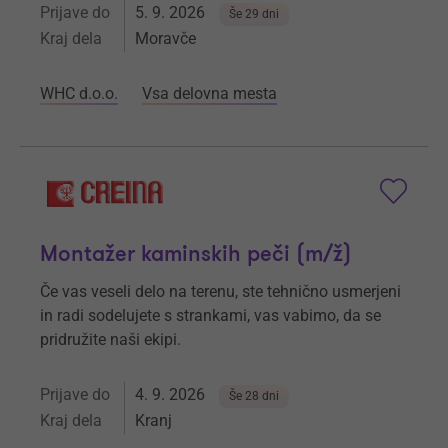
Prijave do
5. 9. 2026
Še 29 dni
Kraj dela
Moravče
WHC d.o.o.
Vsa delovna mesta
Montažer kaminskih peči (m/ž)
Če vas veseli delo na terenu, ste tehnično usmerjeni
in radi sodelujete s strankami, vas vabimo, da se
pridružite naši ekipi.
Prijave do
4. 9. 2026
Še 28 dni
Kraj dela
Kranj