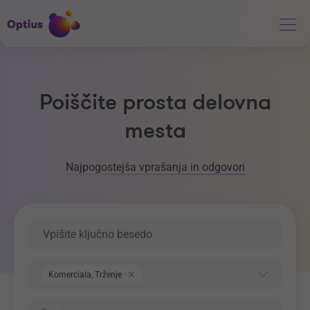
Poiščite prosta delovna
mesta
Najpogostejša vprašanja in odgovori
Ključna beseda
Področje dela
Komerciala, Trženje
Regija