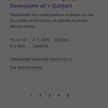
Gorenjskem ali v Ljubljani
Trenkwalder ima svetle poklicne možnosti za vas.
Če si želite novih izzivov, se prijavite na prosto
delovno mesto.
Prijave do
2. 9. 2026
Še 27 dni
Kraj dela
Ljubljana
Trenkwalder kadrovske storitve d.o.o.
Vsa delovna mesta
1
2
3
4
5
Naprej