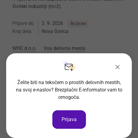
živilski industriji (m/ž).
Prijave do
3. 9. 2026
Še 28 dni
Kraj dela
Nova Gorica
WHC d.o.o.
Vsa delovna mesta
Referent v prodaji-tehnični
sodelavec (m/ž)
Iščemo tehničnega sodelavca m/ž v prodaji.