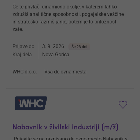
Če te privlači dinamično okolje, v katerem lahko
združiš analitične sposobnosti, pogajalske veščine
in strateško razmišljanje, potem je to priložnost
zate.
Prijave do
3. 9. 2026
Še 28 dni
Kraj dela
Nova Gorica
WHC d.o.o.
Vsa delovna mesta
Nabavnik v živilski industriji (m/ž)
Prijavite se na razpisano delovno mesto Nabavnik v