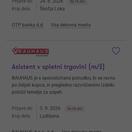
Prijave do
24. 8. 2026
Še 16 dni
Kraj dela
Škofja Loka
OTP banka d.d.
Vsa delovna mesta
Asistent v spletni trgovini (m/ž)
BAUHAUS je s specializirano ponudbo, ki se ravna
po željah kupca, in pregledno razvrščenimi izdelki
položil temelje za uspeh.
Prijave do
3. 9. 2026
Še 26 dni
Kraj dela
Ljubljana