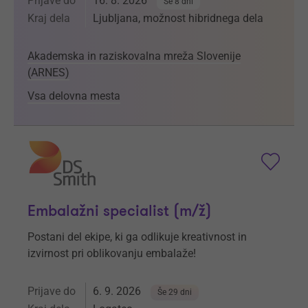
Prijave do
16. 8. 2026
Še 8 dni
Kraj dela
Ljubljana, možnost hibridnega dela
Akademska in raziskovalna mreža Slovenije
(ARNES)
Vsa delovna mesta
Embalažni specialist (m/ž)
Postani del ekipe, ki ga odlikuje kreativnost in
izvirnost pri oblikovanju embalaže!
Prijave do
6. 9. 2026
Še 29 dni