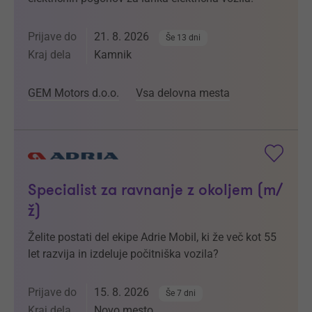
Prijave do
21. 8. 2026
Še 13 dni
Kraj dela
Kamnik
GEM Motors d.o.o.
Vsa delovna mesta
Specialist za ravnanje z okoljem (m/
ž)
Želite postati del ekipe Adrie Mobil, ki že več kot 55
let razvija in izdeluje počitniška vozila?
Prijave do
15. 8. 2026
Še 7 dni
Kraj dela
Novo mesto