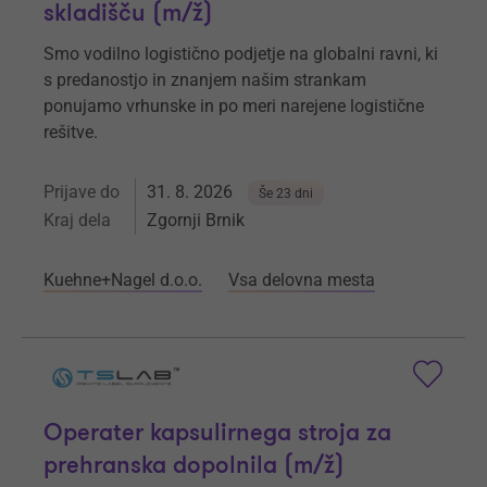
skladišču (m/ž)
Smo vodilno logistično podjetje na globalni ravni, ki
s predanostjo in znanjem našim strankam
ponujamo vrhunske in po meri narejene logistične
rešitve.
Prijave do
31. 8. 2026
Še 23 dni
Kraj dela
Zgornji Brnik
Kuehne+Nagel d.o.o.
Vsa delovna mesta
Operater kapsulirnega stroja za
prehranska dopolnila (m/ž)