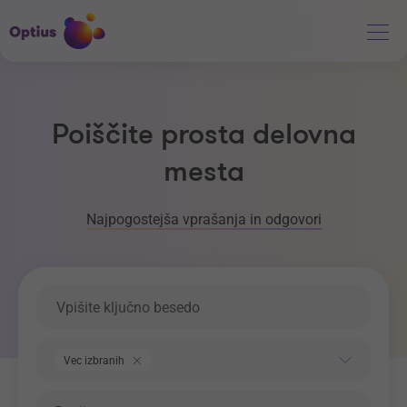
Poiščite prosta delovna
mesta
Najpogostejša vprašanja in odgovori
Ključna beseda
Področje dela
Vec izbranih
Regija