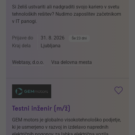
Si želiš ustvariti ali nadgraditi svojo kariero v svetu
tehnoloških rešitev? Nudimo zaposlitev začetnikom
v IT panogi.
Prijave do
31. 8. 2026
Še 23 dni
Kraj dela
Ljubljana
Webtasy, d.o.o.
Vsa delovna mesta
Testni inženir (m/ž)
GEM motors je globalno visokotehnološko podjetje,
ki je usmerjeno v razvoj in izdelavo naprednih
električnih pogonov za lahka električna vozila.