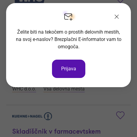
Bioprocesni tehnik (m/ž)
Želite biti na tekočem o prostih delovnih mestih,
Naš naročnik je uspešno, svetovno znano in
na svoj e-naslov? Brezplačni E-informator vam to
inovativno podjetje z najmodernejšimi laboratoriji
omogoča.
ter najsodobnejšo opremo.
Prijave do
3. 9. 2026
Še 26 dni
Prijava
Kraj dela
Kamnik
WHC d.o.o.
Vsa delovna mesta
Skladiščnik v farmacevtskem