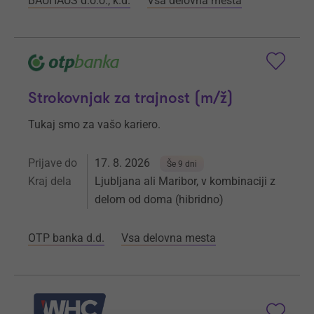
BAUHAUS d.o.o., k.d.
Vsa delovna mesta
Strokovnjak za trajnost (m/ž)
Tukaj smo za vašo kariero.
Prijave do
17. 8. 2026
Še 9 dni
Kraj dela
Ljubljana ali Maribor, v kombinaciji z
delom od doma (hibridno)
OTP banka d.d.
Vsa delovna mesta