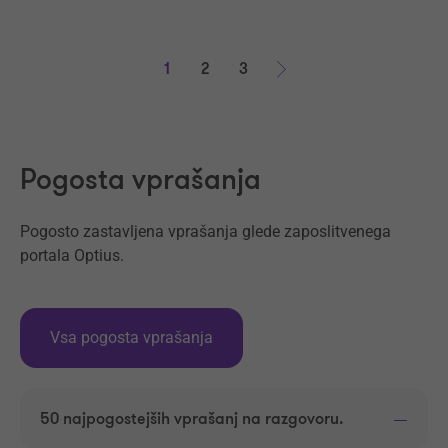
1
2
3
Naprej
Pogosta vprašanja
Pogosto zastavljena vprašanja glede zaposlitvenega
portala Optius.
Vsa pogosta vprašanja
50 najpogostejših vprašanj na razgovoru.