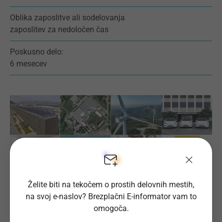
Oblika zaposlitve ali sodelovanja
zaposlitev za nedoločen čas
Poskusno delo:
6 mesecev
Želite biti na tekočem o prostih delovnih mestih,
na svoj e-naslov? Brezplačni E-informator vam to
omogoča.
Prijava na delovno mesto