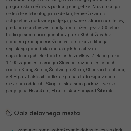
programskih rešitev s področij energetike. Naša moč pa
ne leži le v tehnologiji in izdelkih, temveč izvira iz
dolgoletne zgodovine podjetja, pisane s strani izumiteljev,
predanih sodelavcev in briljantnih inženirjev. Z 80 letno
tradicijo smo danes prisotni v preko 80ih državah z
globalno prodajno mrežo in veljamo za vodilnega
regijskega ponudnika industrijskih rešitev in
najsodobnejših elektrotehničnih izdelkov. Z ekipo preko
1.100 zaposlenih smo po Sloveniji razporejeni v petih
enotah Kranj, Semič, Šentvid pri Stični, Glinek in Ljubljana,
v BiH pa v Laktaših, odlikuje pa nas tudi ekipa v štirih
razvojnih oddelkih. Skupini Iskra smo pridružili še dve
podjetji na Hrvaškem; Elka in Iskra Shipyard Šibenik.
Opis delovnega mesta
vzgoja oziroma izobraževanje dobaviteljev v skladu