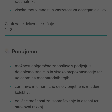
računalniku
visoka motiviranost in zavzetost za doseganje ciljev
Zahtevane delovne izkušnje
1 - 3 let
Ponujamo
možnost dolgoročne zaposlitve v podjetju z
dolgoletno tradicijo in visoko prepoznavnostjo ter
ugledom na mednarodnih trgih
zanimivo in dinamično delo v prijetnem, mladem
kolektivu
odlične možnosti za izobraževanje in osebni ter
strokovni razvoj