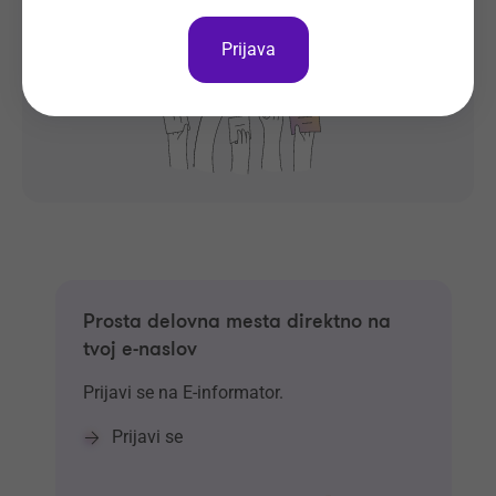
Oglas ni več objavljen.
Prijava
Prosta delovna mesta direktno na
tvoj e-naslov
Prijavi se na E-informator.
Prijavi se