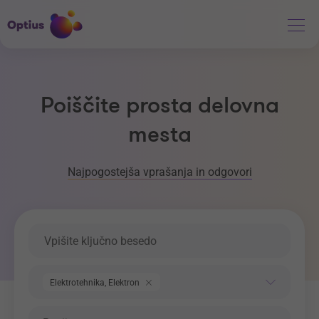
Poiščite prosta delovna
mesta
Najpogostejša vprašanja in odgovori
Ključna beseda
Področje dela
Elektrotehnika, Elektronika, Telekomunikacije
Regija