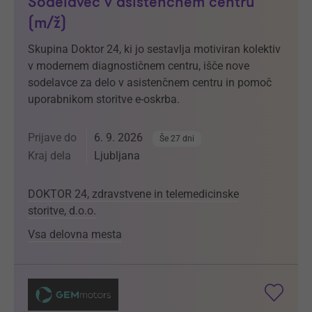
Sodelavec v asistenčnem centru
(m/ž)
Skupina Doktor 24, ki jo sestavlja motiviran kolektiv
v modernem diagnostičnem centru, išče nove
sodelavce za delo v asistenčnem centru in pomoč
uporabnikom storitve e-oskrba.
Prijave do
6. 9. 2026
Še 27 dni
Kraj dela
Ljubljana
DOKTOR 24, zdravstvene in telemedicinske
storitve, d.o.o.
Vsa delovna mesta