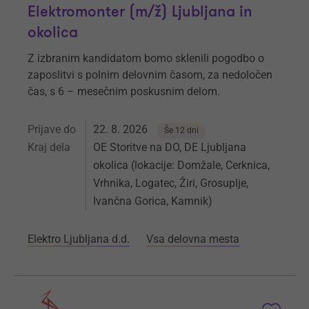
Elektromonter (m/ž) Ljubljana in
okolica
Z izbranim kandidatom bomo sklenili pogodbo o
zaposlitvi s polnim delovnim časom, za nedoločen
čas, s 6 – mesečnim poskusnim delom.
Prijave do
22. 8. 2026
Še 12 dni
Kraj dela
OE Storitve na DO, DE Ljubljana
okolica (lokacije: Domžale, Cerknica,
Vrhnika, Logatec, Žiri, Grosuplje,
Ivančna Gorica, Kamnik)
Elektro Ljubljana d.d.
Vsa delovna mesta