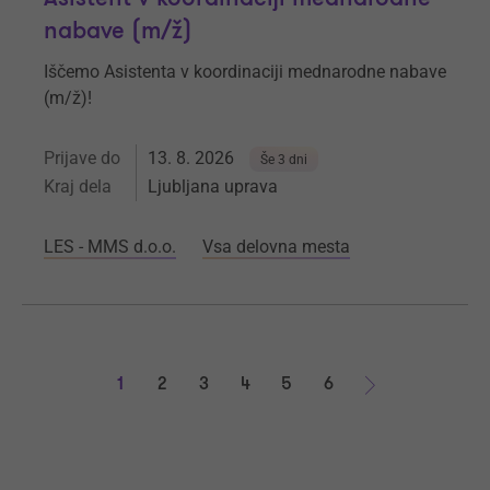
nabave (m/ž)
Iščemo Asistenta v koordinaciji mednarodne nabave
(m/ž)!
Prijave do
13. 8. 2026
Še 3 dni
Kraj dela
Ljubljana uprava
LES - MMS d.o.o.
Vsa delovna mesta
1
2
3
4
5
6
Naprej