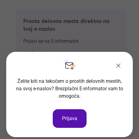
Prosta delovna mesta direktno na
tvoj e-naslov
Prijavi se na E-informator.
Prijavi se
Želite biti na tekočem o prostih delovnih mestih,
na svoj e-naslov? Brezplačni E-informator vam to
omogoča.
Prijava
Si že vpisan v Bazo CV-jev?