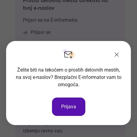
Prosta delovna mesta direktno na
tvoj e-naslov
Prijavi se na E-informator.
Prijavi se
Želite biti na tekočem o prostih delovnih mestih,
na svoj e-naslov? Brezplačni E-informator vam to
omogoča.
Prijava
Si že vpisan v Bazo CV-jev?
Naj delodajalci iz množice kandidatov
izberejo ravno vas.