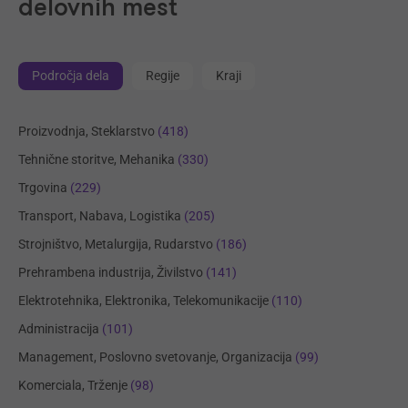
delovnih mest
Področja dela
Regije
Kraji
Proizvodnja, Steklarstvo
(418)
Tehnične storitve, Mehanika
(330)
Trgovina
(229)
Transport, Nabava, Logistika
(205)
Strojništvo, Metalurgija, Rudarstvo
(186)
Prehrambena industrija, Živilstvo
(141)
Elektrotehnika, Elektronika, Telekomunikacije
(110)
Administracija
(101)
Management, Poslovno svetovanje, Organizacija
(99)
Komerciala, Trženje
(98)