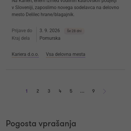
Na Karieri, enem izmed vodilnih kadrovskih podjetji
v Sloveniji, zaposlimo novega sodelavca na delovno
mesto Delilec hrane/blagajnik.
Prijave do
3. 9. 2026
Še 28 dni
Kraj dela
Pomurska
Kariera d.o.o.
Vsa delovna mesta
1
2
3
4
5
...
9
Naprej
Pogosta vprašanja