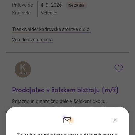
Prijave do
4. 9. 2026
Še 29 dni
Kraj dela
Velenje
Trenkwalder kadrovske storitve d.o.o.
Vsa delovna mesta
Prodajalec v šolskem bistroju (m/ž)
Prijazno in dinamično delo v šolskem okolju.
Prodaja in strežba šolske prehrane, delo z blagajno
ter skrb za urejen in čist prodajni prostor.
Prijave do
3. 9. 2026
Še 28 dni