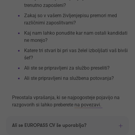
trenutno zaposleni?
Zakaj so v vašem življenjepisu premori med
različnimi zaposlitvami?
Kaj nam lahko ponudite kar nam ostali kandidati
ne morejo?
Katere tri stvari bi pri vas želel izboljšati vaš bivši
šef?
Ali ste se pripravljeni za službo preseliti?
Ali ste pripravljeni na službena potovanja?
Preostala vprašanja, ki se najpogosteje pojavijo na
razgovorih si lahko preberete
na povezavi.
Ali se EUROPASS CV še uporablja?