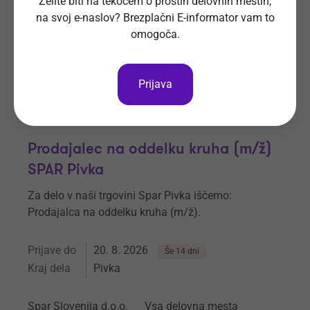
Želite biti na tekočem o prostih delovnih mestih,
Kraj dela
Ljubljana
na svoj e-naslov? Brezplačni E-informator vam to
omogoča.
K-NORMA d.o.o.
Vsa delovna mesta
Prijava
Prodajalec na oddelku kruha (m/ž)
SPAR Pivka
Za delo v naši trgovini Spar Pivka iščemo:
Prodajalca na oddelku kruha (m/ž).
Prijave do
20. 8. 2026
Še 14 dni
Kraj dela
Pivka
Spar Slovenija d.o.o.
Vsa delovna mesta