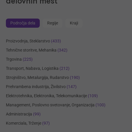
delovnih mest
Področja dela
Regije
Kraji
Proizvodnja, Steklarstvo
(433)
Tehnične storitve, Mehanika
(342)
Trgovina
(225)
Transport, Nabava, Logistika
(212)
Strojništvo, Metalurgija, Rudarstvo
(190)
Prehrambena industrija, Živilstvo
(147)
Elektrotehnika, Elektronika, Telekomunikacije
(109)
Management, Poslovno svetovanje, Organizacija
(100)
Administracija
(99)
Komerciala, Trženje
(97)