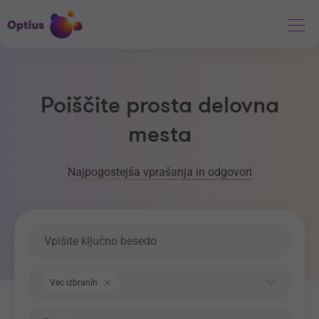
Poiščite prosta delovna
mesta
Najpogostejša vprašanja in odgovori
Ključna beseda
Področje dela
Vec izbranih
Regija