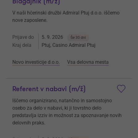
Blagajnik (m/ž)
V naši hčerinski družbi Admiral Ptuj d.o.o. iščemo
nove zaposlene.
Prijave do
5. 9. 2026
Še 30 dni
Kraj dela
Ptuj, Casino Admiral Ptuj
Novo investicije d.o.o.
Vsa delovna mesta
Referent v nabavi (m/ž)
Iščemo organizirano, natančno in samostojno
osebo za delo v nabavi, ki ji tovrstno delo
predstavlja izziv in možnost za spoznavanje novih
delovnih praks.