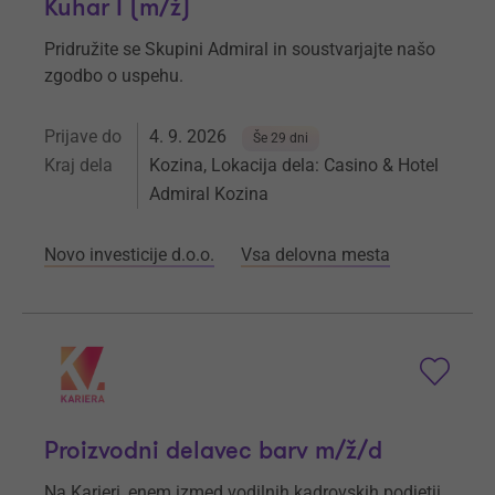
Kuhar I (m/ž)
Pridružite se Skupini Admiral in soustvarjajte našo
zgodbo o uspehu.
Prijave do
4. 9. 2026
Še 29 dni
Kraj dela
Kozina, Lokacija dela: Casino & Hotel
Admiral Kozina
Novo investicije d.o.o.
Vsa delovna mesta
Proizvodni delavec barv m/ž/d
Na Karieri, enem izmed vodilnih kadrovskih podjetji