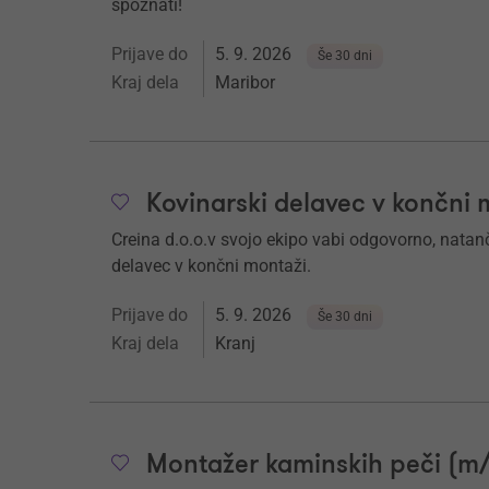
spoznati!
Prijave do
5. 9. 2026
Še 30 dni
Kraj dela
Maribor
Kovinarski delavec v končni 
Creina d.o.o.v svojo ekipo vabi odgovorno, nata
delavec v končni montaži.
Prijave do
5. 9. 2026
Še 30 dni
Kraj dela
Kranj
Montažer kaminskih peči (m/