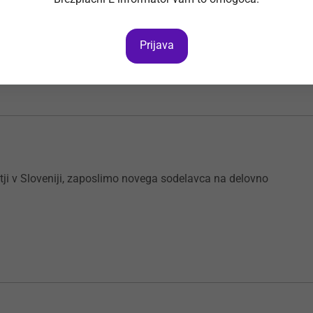
vno plačilo, možnosti napredovanja, možnost dolgoročnega
Prijava
tji v Sloveniji, zaposlimo novega sodelavca na delovno