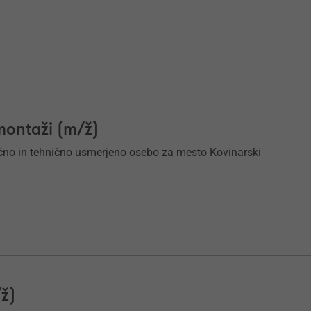
montaži (m/ž)
nčno in tehnično usmerjeno osebo za mesto Kovinarski
ž)