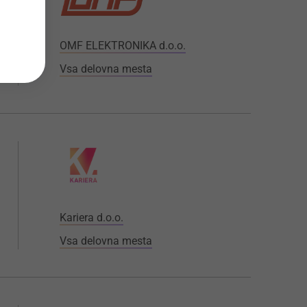
OMF ELEKTRONIKA d.o.o.
Vsa delovna mesta
Kariera d.o.o.
Vsa delovna mesta