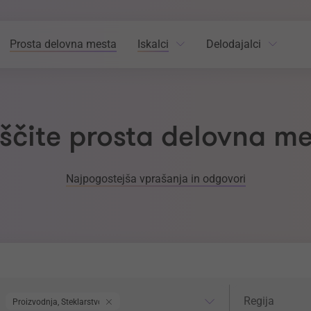
Prosta delovna mesta
Iskalci
Delodajalci
ščite prosta delovna m
Najpogostejša vprašanja in odgovori
odročje dela
Regija
Regija
Proizvodnja, Steklarstvo