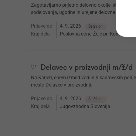
Zagotavljamo prijetno delovno okolje, stimulati
sodelovanja, ugodne in urejene delovne razmere.
Prijave do
4. 9. 2026
Še 29 dni
Kraj dela
Poslovna cona Žeje pri Komendi
Delavec v proizvodnji m/ž/d
Na Karieri, enem izmed vodilnih kadrovskih podje
mesto Delavec v proizvodnji.
Prijave do
4. 9. 2026
Še 29 dni
Kraj dela
Jugovzhodna Slovenija