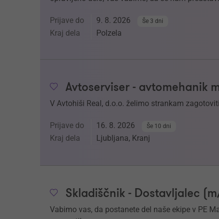
Prijave do
9. 8. 2026
Še 3 dni
Kraj dela
Polzela
Avtoserviser - avtomehanik 
V Avtohiši Real, d.o.o. želimo strankam zagotoviti
Prijave do
16. 8. 2026
Še 10 dni
Kraj dela
Ljubljana, Kranj
Skladiščnik - Dostavljalec (m
Vabimo vas, da postanete del naše ekipe v PE Mar