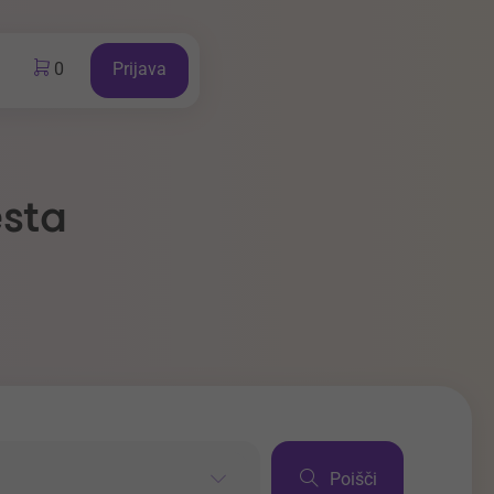
0
Prijava
esta
Poišči