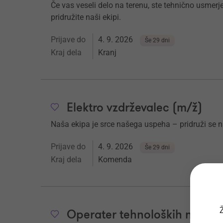
Če vas veseli delo na terenu, ste tehnično usmerj
pridružite naši ekipi.
Prijave do
4. 9. 2026
Še 29 dni
Kraj dela
Kranj
Elektro vzdrževalec (m/ž)
Naša ekipa je srce našega uspeha – pridruži se 
Prijave do
4. 9. 2026
Še 29 dni
Kraj dela
Komenda
Ž
Operater tehnoloških naprav