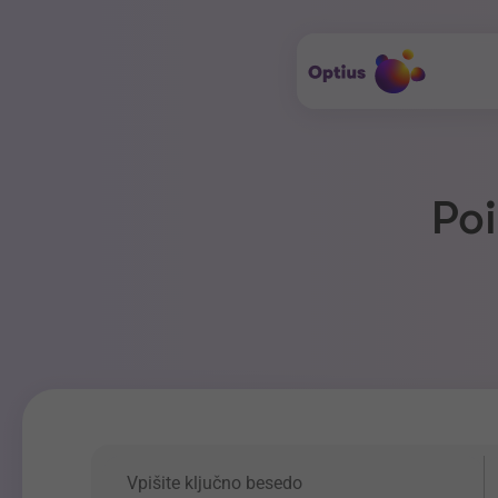
Poi
Ključna beseda
P