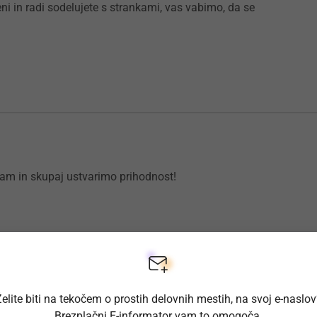
eni in radi sodelujete s strankami, vas vabimo, da se
nam in skupaj ustvarimo prihodnost!
elite biti na tekočem o prostih delovnih mestih, na svoj e-naslo
 (m/ž)
Brezplačni E-informator vam to omogoča.