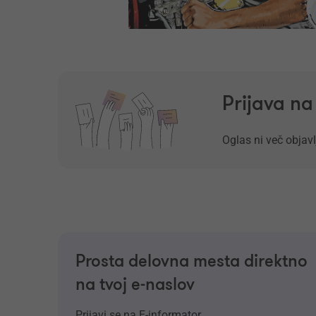
Prijava n
Oglas ni več objavl
Prosta delovna mesta direktno
na tvoj e-naslov
Prijavi se na E-informator.