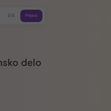
0
Prijava
nsko delo