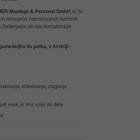
ER Montage & Personal GmbH
, ki že
 nam omogoča zaposlovanje različnih
življenjepis ali nas kontaktirajte
onedeljka do petka, v Avstriji -
akiranje, etiketiranje, zlaganje,
jati vsak, ki ima voljo do dela
ga