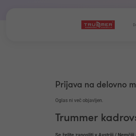
D
Prijava na delovno 
Oglas ni več objavljen.
Trummer kadrovs
Se želite zaposliti v Avstriji / Nemčij