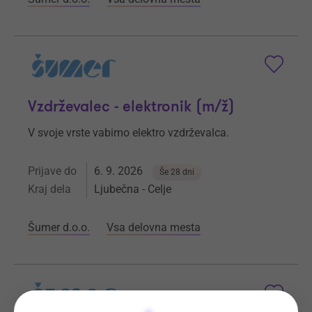
Vzdrževalec - elektronik (m/ž)
V svoje vrste vabimo elektro vzdrževalca.
Prijave do
6. 9. 2026
Še 28 dni
Kraj dela
Ljubečna - Celje
Šumer d.o.o.
Vsa delovna mesta