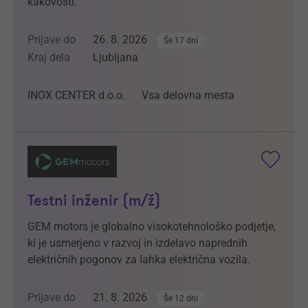
kakovosti.
Prijave do
26. 8. 2026
Še 17 dni
Kraj dela
Ljubljana
INOX CENTER d.o.o.
Vsa delovna mesta
Testni inženir (m/ž)
GEM motors je globalno visokotehnološko podjetje,
ki je usmerjeno v razvoj in izdelavo naprednih
električnih pogonov za lahka električna vozila.
Prijave do
21. 8. 2026
Še 12 dni