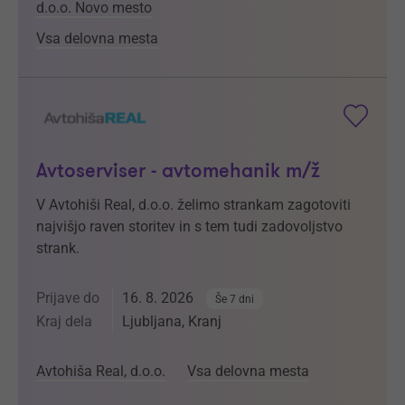
d.o.o. Novo mesto
Vsa delovna mesta
Avtoserviser - avtomehanik m/ž
V Avtohiši Real, d.o.o. želimo strankam zagotoviti
najvišjo raven storitev in s tem tudi zadovoljstvo
strank.
Prijave do
16. 8. 2026
Še 7 dni
Kraj dela
Ljubljana, Kranj
Avtohiša Real, d.o.o.
Vsa delovna mesta