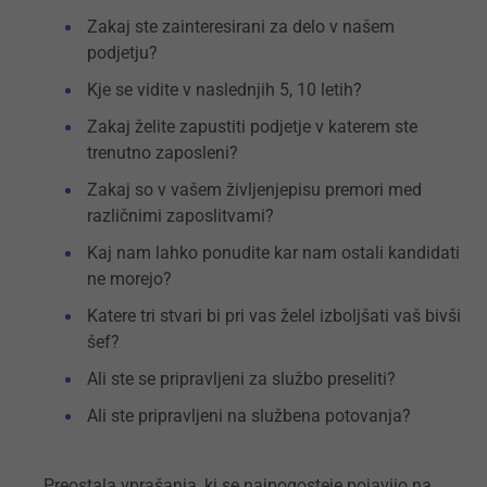
Zakaj ste zainteresirani za delo v našem
podjetju?
Kje se vidite v naslednjih 5, 10 letih?
Zakaj želite zapustiti podjetje v katerem ste
trenutno zaposleni?
Zakaj so v vašem življenjepisu premori med
različnimi zaposlitvami?
Kaj nam lahko ponudite kar nam ostali kandidati
ne morejo?
Katere tri stvari bi pri vas želel izboljšati vaš bivši
šef?
Ali ste se pripravljeni za službo preseliti?
Ali ste pripravljeni na službena potovanja?
Preostala vprašanja, ki se najpogosteje pojavijo na