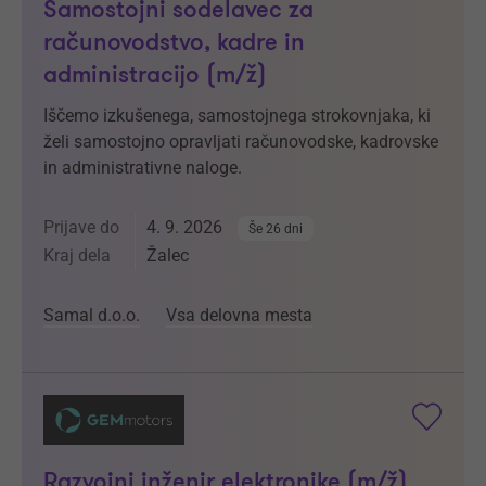
Samostojni sodelavec za
računovodstvo, kadre in
administracijo (m/ž)
Iščemo izkušenega, samostojnega strokovnjaka, ki
želi samostojno opravljati računovodske, kadrovske
in administrativne naloge.
Prijave do
4. 9. 2026
Še 26 dni
Kraj dela
Žalec
Samal d.o.o.
Vsa delovna mesta
Razvojni inženir elektronike (m/ž)