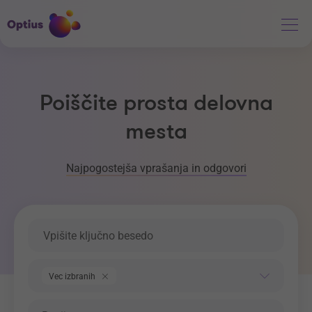
Poiščite prosta delovna
mesta
Najpogostejša vprašanja in odgovori
Ključna beseda
Področje dela
Vec izbranih
Regija