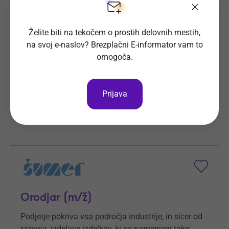
Operater na žični eroziji (m/ž)
Želite biti na tekočem o prostih delovnih mestih,
Podjetje Šumer d.o.o. pokriva vsa področja
na svoj e-naslov? Brezplačni E-informator vam to
industrije.
omogoča.
Prijave do
6. 9. 2026
Še 28 dni
Kraj dela
Ljubečna
Prijava
Šumer d.o.o.
Vsa delovna mesta
Orodjar (m/ž)
Podjetje pokriva vsa področja industrije, in sicer od
razvoja, izdelave izdelkov, ki so namenjeni tako