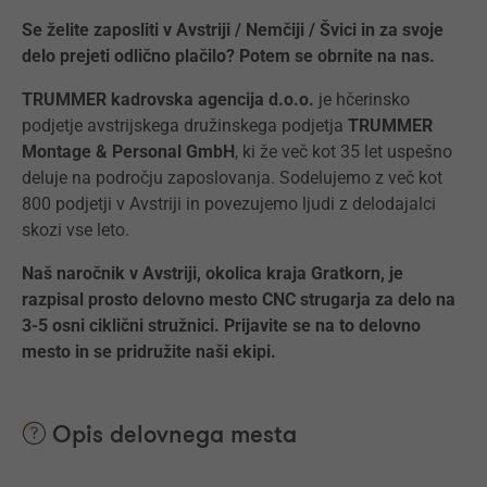
Se želite zaposliti v Avstriji / Nemčiji / Švici in za svoje
delo prejeti odlično plačilo? Potem se obrnite na nas.
TRUMMER kadrovska agencija d.o.o.
je hčerinsko
podjetje avstrijskega družinskega podjetja
TRUMMER
Montage & Personal GmbH
, ki že več kot 35 let uspešno
deluje na področju zaposlovanja. Sodelujemo z več kot
800 podjetji v Avstriji in povezujemo ljudi z delodajalci
skozi vse leto.
Naš naročnik v Avstriji, okolica kraja Gratkorn, je
razpisal prosto delovno mesto CNC strugarja za delo na
3-5 osni ciklični stružnici. Prijavite se na to delovno
mesto in se pridružite naši ekipi.
Opis delovnega mesta