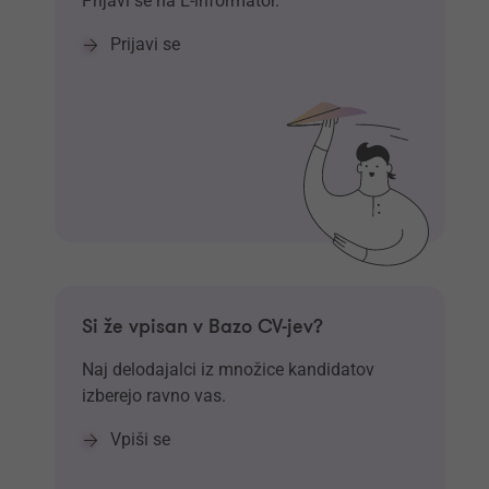
Prijavi se na E-informator.
Prijavi se
Si že vpisan v Bazo CV-jev?
Naj delodajalci iz množice kandidatov
izberejo ravno vas.
Vpiši se