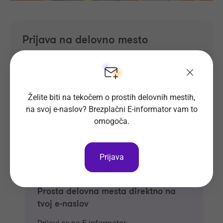
Prijava na delovno mesto
Oglas ni več objavljen.
Želite biti na tekočem o prostih delovnih mestih,
na svoj e-naslov? Brezplačni E-informator vam to
omogoča.
Prijava
Prosta delovna mesta direktno na
tvoj e-naslov