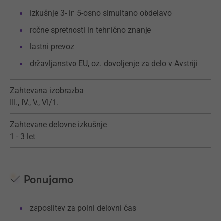
izkušnje 3- in 5-osno simultano obdelavo
ročne spretnosti in tehnično znanje
lastni prevoz
državljanstvo EU, oz. dovoljenje za delo v Avstriji
Zahtevana izobrazba
III., IV., V., VI/1.
Zahtevane delovne izkušnje
1 - 3 let
Ponujamo
zaposlitev za polni delovni čas