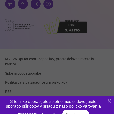
© 2026 Optius.com - Zaposlitev, prosta delovna mesta in
kariera
Splošni pogoji uporabe
Politika varstva zasebnosti in piškotkov
RSS
Piškotki
S tem, ko uporabljate spletno mesto, dovoljujete
uporabo piškotkov v skladu z našo
politiko varovanja
Produkcija:
Innovatif