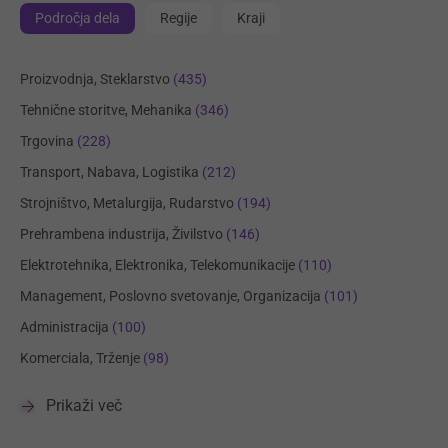
Področja dela
Regije
Kraji
Proizvodnja, Steklarstvo
(435)
Tehnične storitve, Mehanika
(346)
Trgovina
(228)
Transport, Nabava, Logistika
(212)
Strojništvo, Metalurgija, Rudarstvo
(194)
Prehrambena industrija, Živilstvo
(146)
Elektrotehnika, Elektronika, Telekomunikacije
(110)
Management, Poslovno svetovanje, Organizacija
(101)
Administracija
(100)
Komerciala, Trženje
(98)
Prikaži več