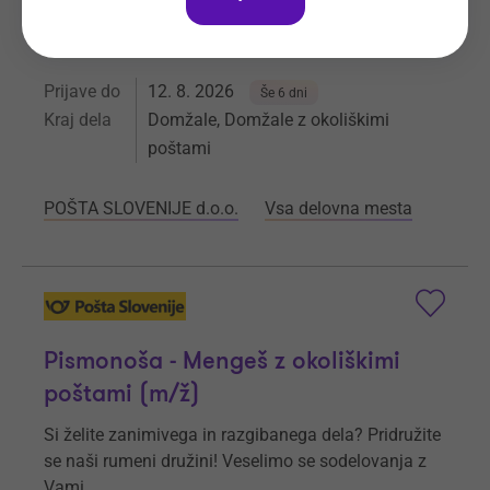
se naši rumeni družini! Veselimo se sodelovanja z
Vami.
Prijave do
12. 8. 2026
Še 6 dni
Kraj dela
Domžale, Domžale z okoliškimi
poštami
POŠTA SLOVENIJE d.o.o.
Vsa delovna mesta
Pismonoša - Mengeš z okoliškimi
poštami (m/ž)
Si želite zanimivega in razgibanega dela? Pridružite
se naši rumeni družini! Veselimo se sodelovanja z
Vami.