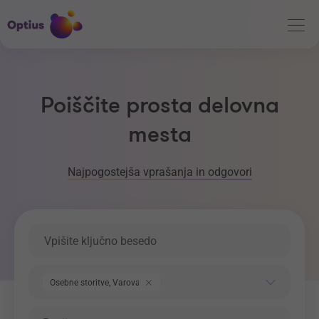
Poiščite prosta delovna
mesta
Najpogostejša vprašanja in odgovori
Ključna beseda
Področje dela
Osebne storitve, Varovanje
Regija