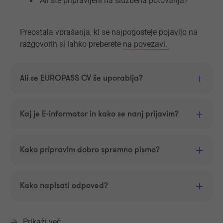
Ali ste pripravljeni na službena potovanja?
Preostala vprašanja, ki se najpogosteje pojavijo na
razgovorih si lahko preberete
na povezavi.
Ali se EUROPASS CV še uporablja?
Kaj je E-informator in kako se nanj prijavim?
Kako pripravim dobro spremno pismo?
Kako napisati odpoved?
Prikaži več