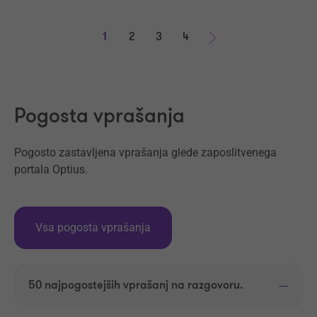
1
2
3
4
Naprej
Pogosta vprašanja
Pogosto zastavljena vprašanja glede zaposlitvenega
portala Optius.
Vsa pogosta vprašanja
50 najpogostejših vprašanj na razgovoru.