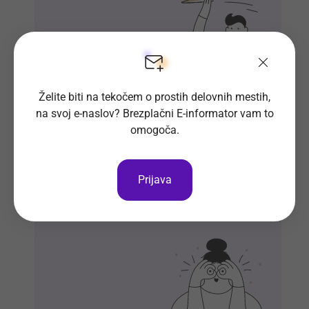
Želite biti na tekočem o prostih delovnih mestih,
na svoj e-naslov? Brezplačni E-informator vam to
Si že vpisan v Bazo CV-jev?
omogoča.
Naj delodajalci iz množice kandidatov
izberejo ravno vas.
Prijava
Vpiši se