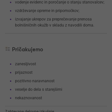
vodenje evidenc in poročanje o stanju stanovalcev;
vzdrževanje opreme in pripomočkov;
izvajanje ukrepov za preprečevanje prenosa
bolnišničnih okužb v skladu z navodili doma.
Pričakujemo
zanesljivost
prijaznost
pozitivno naravnanost
veselje do dela s starejšimi
nekaznovanost
Zahtevane delovne izkušnje