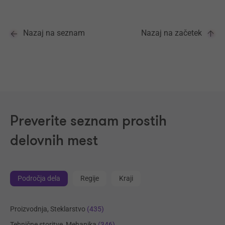
Nazaj na seznam
Nazaj na začetek
Preverite seznam prostih
delovnih mest
Področja dela
Regije
Kraji
Proizvodnja, Steklarstvo
(435)
Tehnične storitve, Mehanika
(346)