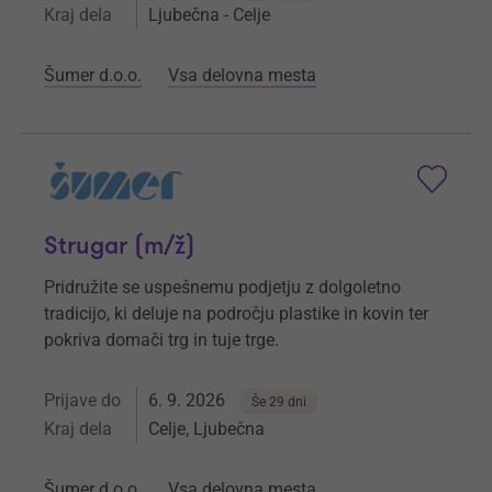
Kraj dela
Ljubečna - Celje
Šumer d.o.o.
Vsa delovna mesta
Strugar (m/ž)
Pridružite se uspešnemu podjetju z dolgoletno
tradicijo, ki deluje na področju plastike in kovin ter
pokriva domači trg in tuje trge.
Prijave do
6. 9. 2026
Še 29 dni
Kraj dela
Celje, Ljubečna
Šumer d.o.o.
Vsa delovna mesta