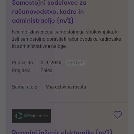
Samostojni sodelavec za
računovodstvo, kadre in
administracijo (m/ž)
Iščemo izkušenega, samostojnega strokovnjaka, ki
želi samostojno opravljati računovodske, kadrovske
in administrativne naloge.
Prijave do
4. 9. 2026
Še 27 dni
Kraj dela
Žalec
Samal d.o.o.
Vsa delovna mesta
Razvojni inženir elektronike (m/ž)