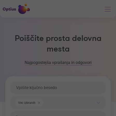
Poiščite prosta delovna
mesta
Najpogostejša vprašanja in odgovori
Ključna beseda
Področje dela
Vec izbranih
Regija