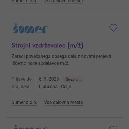
Šumer d.o.o.
Vsa delovna mesta
Strojni vzdrževalec (m/ž)
Zaradi povečanega obsega dela z novimi projekti
iščemo nove sodelavce m/ž.
Prijave do
6. 9. 2026
Še 29 dni
Kraj dela
Ljubečna - Celje
Šumer d.o.o.
Vsa delovna mesta