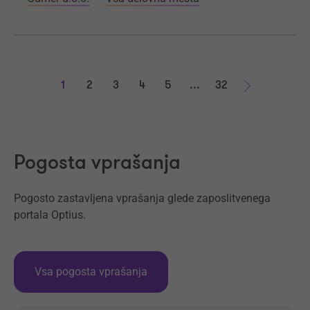
1
2
3
4
5
...
32
Naprej
Pogosta vprašanja
Pogosto zastavljena vprašanja glede zaposlitvenega
portala Optius.
Vsa pogosta vprašanja