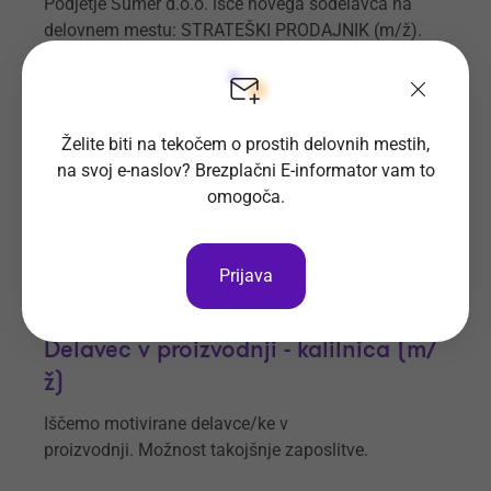
Podjetje Šumer d.o.o. išče novega sodelavca na
delovnem mestu: STRATEŠKI PRODAJNIK (m/ž).
Prijave do
6. 9. 2026
Še 29 dni
Kraj dela
Celje
Želite biti na tekočem o prostih delovnih mestih,
na svoj e-naslov? Brezplačni E-informator vam to
Šumer d.o.o.
Vsa delovna mesta
omogoča.
Prijava
Delavec v proizvodnji - kalilnica (m/
ž)
Iščemo motivirane delavce/ke v
proizvodnji. Možnost takojšnje zaposlitve.