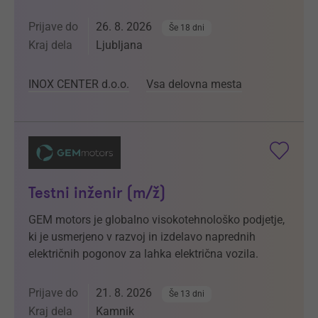
Prijave do
26. 8. 2026
Še 18 dni
Kraj dela
Ljubljana
INOX CENTER d.o.o.
Vsa delovna mesta
Testni inženir (m/ž)
GEM motors je globalno visokotehnološko podjetje,
ki je usmerjeno v razvoj in izdelavo naprednih
električnih pogonov za lahka električna vozila.
Prijave do
21. 8. 2026
Še 13 dni
Kraj dela
Kamnik