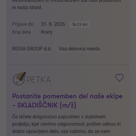
Avtomobilizem in motociklizem sta naši poslanstvi
in naša strast.
Prijave do
31. 8. 2026
Še 23 dni
Kraj dela
Kranj
REGIA GROUP d.d.
Vsa delovna mesta
Postanite pomemben del naše ekipe
– SKLADIŠČNIK (m/ž)
Če iščete dolgoročno zaposlitev v stabilnem
podjetju, kjer cenimo odgovornost, pošten odnos in
dobro opravljeno delo, vas vabimo, da se nam