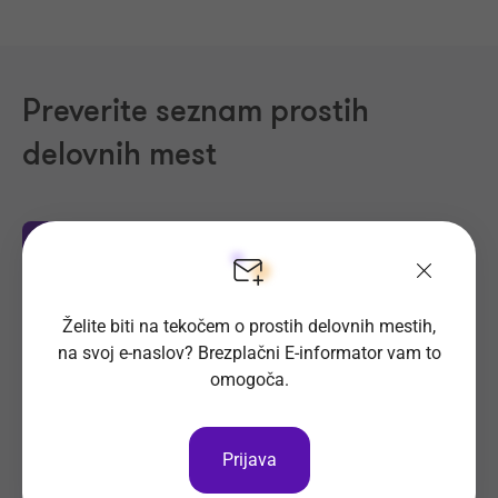
Preverite seznam prostih
delovnih mest
Področja dela
Regije
Kraji
Proizvodnja, Steklarstvo
(414)
Želite biti na tekočem o prostih delovnih mestih,
Tehnične storitve, Mehanika
(325)
na svoj e-naslov? Brezplačni E-informator vam to
Trgovina
(221)
omogoča.
Transport, Nabava, Logistika
(204)
Strojništvo, Metalurgija, Rudarstvo
(178)
Prijava
Prehrambena industrija, Živilstvo
(137)