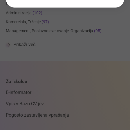
Elektrotehnika, Elektronika, Telekomunikacije
(113)
Administracija
(102)
Komerciala, Trženje
(97)
Management, Poslovno svetovanje, Organizacija
(95)
Prikaži več
Za iskalce
E-informator
Vpis v Bazo CV-jev
Pogosto zastavljena vprašanja