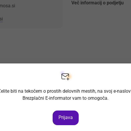
Več informacij o podjetju
mosa.si
si
elite biti na tekočem o prostih delovnih mestih, na svoj e-naslo
Brezplačni E-informator vam to omogoča.
Prijava