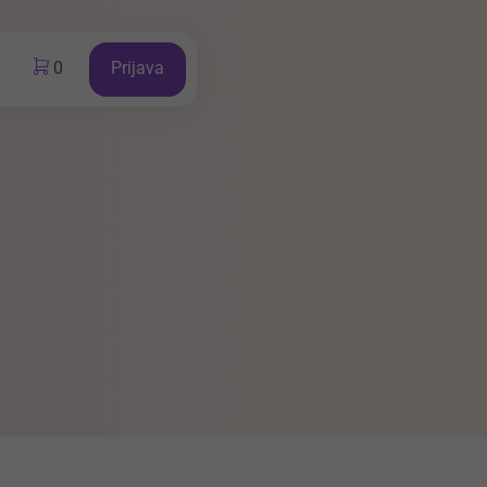
0
Prijava