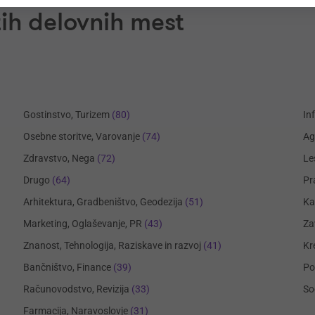
ih delovnih mest
Gostinstvo, Turizem
(80)
In
Osebne storitve, Varovanje
(74)
Ag
Zdravstvo, Nega
(72)
Le
Drugo
(64)
Pr
Arhitektura, Gradbeništvo, Geodezija
(51)
Ka
Marketing, Oglaševanje, PR
(43)
Za
Znanost, Tehnologija, Raziskave in razvoj
(41)
Kr
Bančništvo, Finance
(39)
Po
Računovodstvo, Revizija
(33)
So
Farmacija, Naravoslovje
(31)