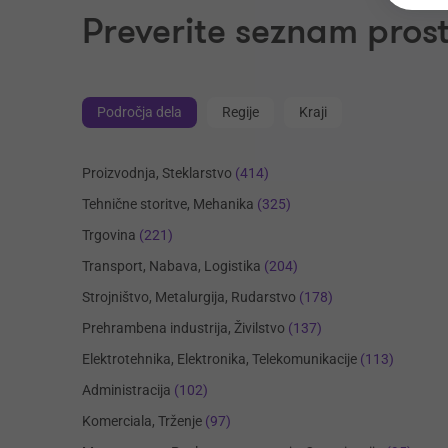
Preverite seznam prost
Področja dela
Regije
Kraji
Proizvodnja, Steklarstvo
(414)
Tehnične storitve, Mehanika
(325)
Trgovina
(221)
Transport, Nabava, Logistika
(204)
Strojništvo, Metalurgija, Rudarstvo
(178)
Prehrambena industrija, Živilstvo
(137)
Elektrotehnika, Elektronika, Telekomunikacije
(113)
Administracija
(102)
Komerciala, Trženje
(97)