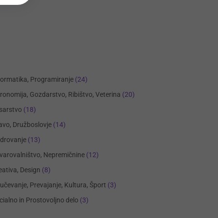
formatika, Programiranje
(24)
ronomija, Gozdarstvo, Ribištvo, Veterina
(20)
sarstvo
(18)
avo, Družboslovje
(14)
drovanje
(13)
varovalništvo, Nepremičnine
(12)
eativa, Design
(8)
učevanje, Prevajanje, Kultura, Šport
(3)
cialno in Prostovoljno delo
(3)