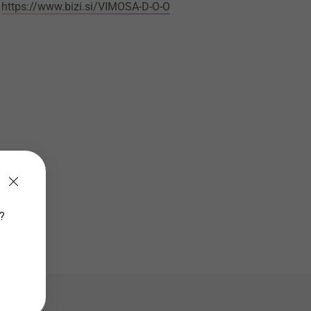
https://www.bizi.si/VIMOSA-D-O-O
v?