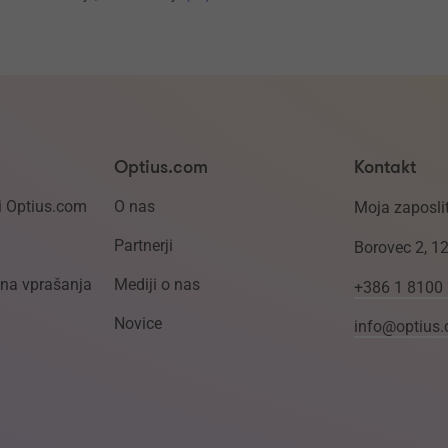
Optius.com
Kontakt
i Optius.com
O nas
Moja zaposlit
Partnerji
Borovec 2, 1
ena vprašanja
Mediji o nas
+386 1 8100
Novice
info@optius