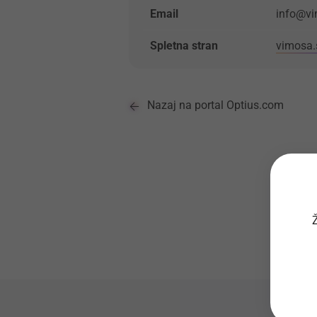
Email
info@vi
Spletna stran
vimosa.
Nazaj na portal Optius.com
Ž