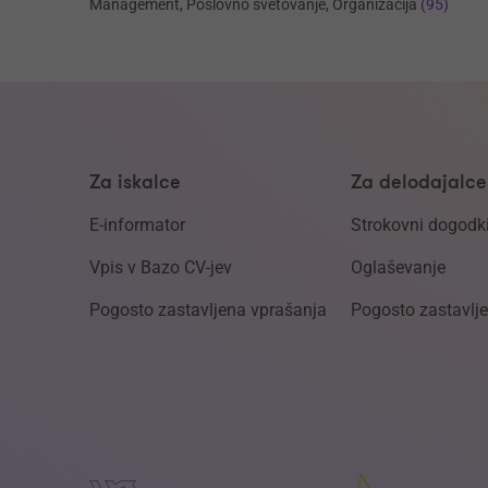
Management, Poslovno svetovanje, Organizacija
(95)
Za iskalce
Za delodajalce
E-informator
Strokovni dogodk
Vpis v Bazo CV-jev
Oglaševanje
Pogosto zastavljena vprašanja
Pogosto zastavlj