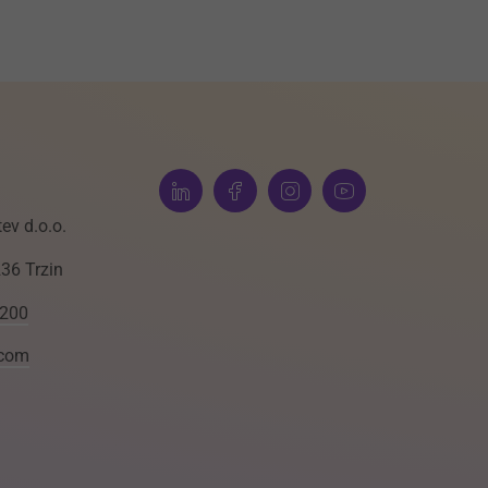
ev d.o.o.
236 Trzin
 200
.com