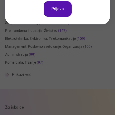
Trgovina
(225)
Prijava
Transport, Nabava, Logistika
(212)
Strojništvo, Metalurgija, Rudarstvo
(190)
Prehrambena industrija, Živilstvo
(147)
Elektrotehnika, Elektronika, Telekomunikacije
(109)
Management, Poslovno svetovanje, Organizacija
(100)
Administracija
(99)
Komerciala, Trženje
(97)
Prikaži več
Za iskalce