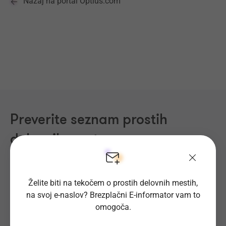
Nazaj na portal Optius.com
Preverite seznam prostih
delovnih mest
Področja dela
Regije
Kraji
Želite biti na tekočem o prostih delovnih mestih,
na svoj e-naslov? Brezplačni E-informator vam to
omogoča.
Proizvodnja, Steklarstvo
(433)
Tehnične storitve, Mehanika
(342)