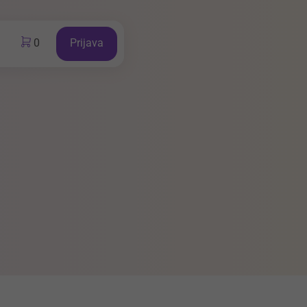
0
Prijava