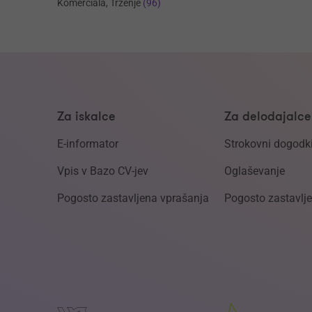
Komerciala, Trženje
(96)
Za iskalce
Za delodajalce
E-informator
Strokovni dogodk
Vpis v Bazo CV-jev
Oglaševanje
Pogosto zastavljena vprašanja
Pogosto zastavlj