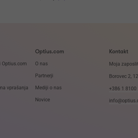
Optius.com
Kontakt
i Optius.com
O nas
Moja zaposlit
Partnerji
Borovec 2, 1
ena vprašanja
Mediji o nas
+386 1 8100
Novice
info@optius