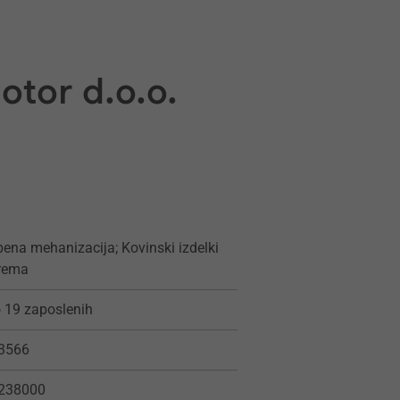
otor d.o.o.
ena mehanizacija; Kovinski izdelki
prema
 19 zaposlenih
3566
238000