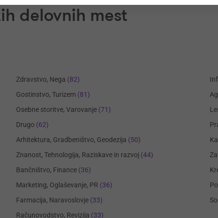
ih delovnih mest
Zdravstvo, Nega
(82)
In
Gostinstvo, Turizem
(81)
Ag
Osebne storitve, Varovanje
(71)
Le
Drugo
(62)
Pr
Arhitektura, Gradbeništvo, Geodezija
(50)
Ka
Znanost, Tehnologija, Raziskave in razvoj
(44)
Za
Bančništvo, Finance
(36)
Kr
Marketing, Oglaševanje, PR
(36)
Po
Farmacija, Naravoslovje
(33)
So
Računovodstvo, Revizija
(33)