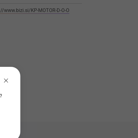
://www.bizi.si/KP-MOTOR-D-O-O
v?