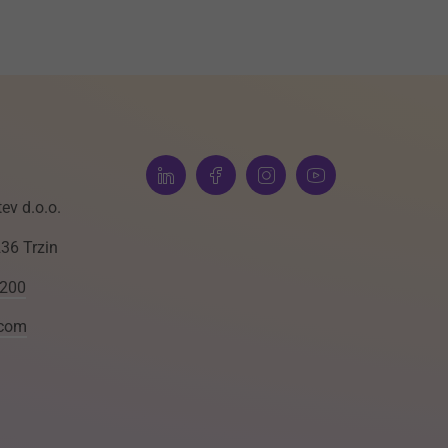
ev d.o.o.
236 Trzin
 200
.com