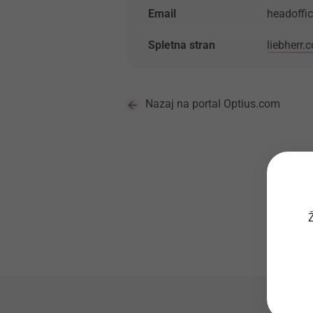
Email
headoffi
Spletna stran
liebherr.
Nazaj na portal Optius.com
Ž