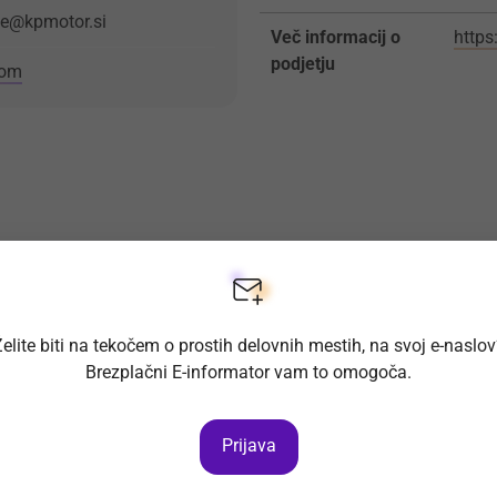
ce@kpmotor.si
Več informacij o
https
podjetju
com
elite biti na tekočem o prostih delovnih mestih, na svoj e-naslo
Brezplačni E-informator vam to omogoča.
Prijava