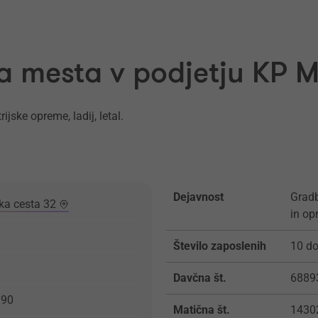
a mesta v podjetju KP M
ijske opreme, ladij, letal.
Dejavnost
Gradb
ka cesta 32
in o
Število zaposlenih
10 do
Davčna št.
6889
190
Matična št.
1430