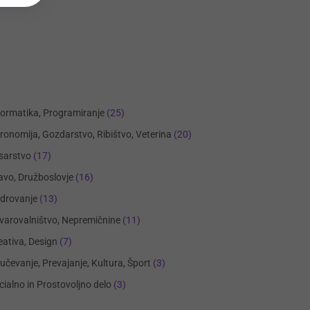
formatika, Programiranje
(25)
ronomija, Gozdarstvo, Ribištvo, Veterina
(20)
sarstvo
(17)
avo, Družboslovje
(16)
drovanje
(13)
varovalništvo, Nepremičnine
(11)
eativa, Design
(7)
učevanje, Prevajanje, Kultura, Šport
(3)
cialno in Prostovoljno delo
(3)