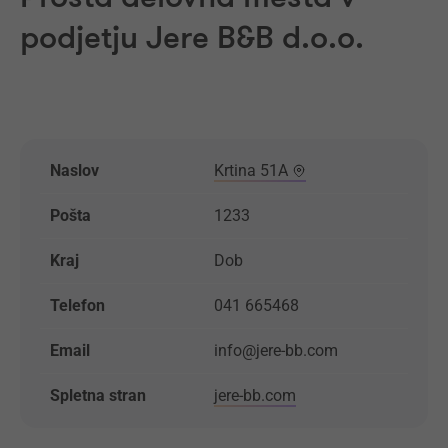
podjetju Jere B&B d.o.o.
Naslov
Krtina 51A
Pošta
1233
Kraj
Dob
Telefon
041 665468
Email
info@jere-bb.com
Spletna stran
jere-bb.com