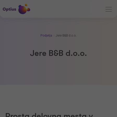
Podjetja
Jere B&B d.o.o.
Jere B&B d.o.o.
Prosta delovna mesta v