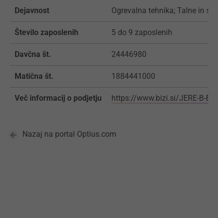
Dejavnost
Ogrevalna tehnika; Talne in st
Število zaposlenih
5 do 9 zaposlenih
Davčna št.
24446980
Matična št.
1884441000
Več informacij o podjetju
https://www.bizi.si/JERE-B-B-
Nazaj na portal Optius.com