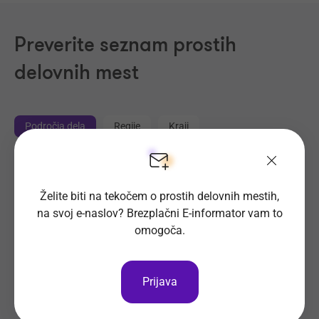
Preverite seznam prostih
delovnih mest
Področja dela
Regije
Kraji
Proizvodnja, Steklarstvo
(410)
Tehnične storitve, Mehanika
(319)
Želite biti na tekočem o prostih delovnih mestih,
na svoj e-naslov? Brezplačni E-informator vam to
Trgovina
(213)
omogoča.
Transport, Nabava, Logistika
(202)
Strojništvo, Metalurgija, Rudarstvo
(176)
Prehrambena industrija, Živilstvo
(131)
Prijava
Elektrotehnika, Elektronika, Telekomunikacije
(112)