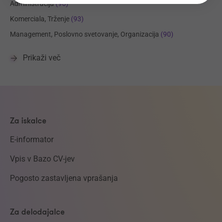
Administracija
(96)
Komerciala, Trženje
(93)
Management, Poslovno svetovanje, Organizacija
(90)
Prikaži več
Za iskalce
E-informator
Vpis v Bazo CV-jev
Pogosto zastavljena vprašanja
Za delodajalce