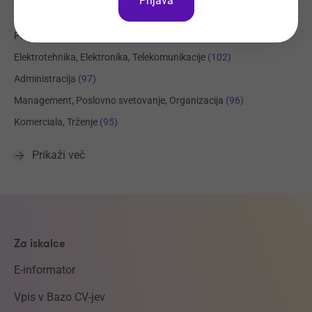
Prijava
Strojništvo, Metalurgija, Rudarstvo
(180)
Prehrambena industrija, Živilstvo
(139)
Elektrotehnika, Elektronika, Telekomunikacije
(102)
Administracija
(97)
Management, Poslovno svetovanje, Organizacija
(96)
Komerciala, Trženje
(95)
Prikaži več
Za iskalce
E-informator
Vpis v Bazo CV-jev