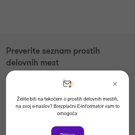
Preverite seznam prostih
delovnih mest
Področja dela
Regije
Kraji
Želite biti na tekočem o prostih delovnih mestih,
Proizvodnja, Steklarstvo
(409)
na svoj e-naslov? Brezplačni E-informator vam to
omogoča.
Tehnične storitve, Mehanika
(322)
Trgovina
(225)
Transport, Nabava, Logistika
(203)