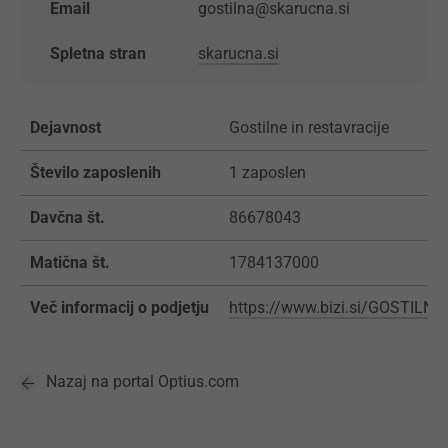
Email
gostilna@skarucna.si
Spletna stran
skarucna.si
Dejavnost
Gostilne in restavracije
Število zaposlenih
1 zaposlen
Davčna št.
86678043
Matična št.
1784137000
Več informacij o podjetju
https://www.bizi.si/GOSTIL
Nazaj na portal Optius.com