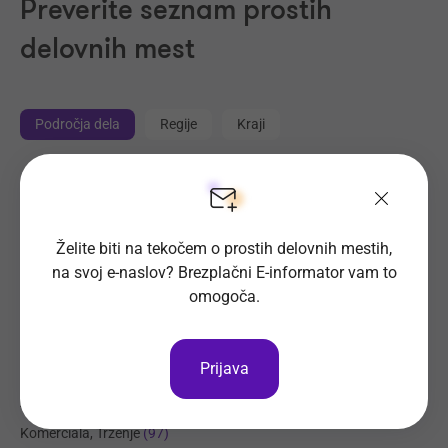
Preverite seznam prostih
delovnih mest
Področja dela
Regije
Kraji
Proizvodnja, Steklarstvo
(414)
Tehnične storitve, Mehanika
(325)
Trgovina
Želite biti na tekočem o prostih delovnih mestih,
(216)
na svoj e-naslov? Brezplačni E-informator vam to
Transport, Nabava, Logistika
(204)
omogoča.
Strojništvo, Metalurgija, Rudarstvo
(178)
Prehrambena industrija, Živilstvo
(137)
Prijava
Elektrotehnika, Elektronika, Telekomunikacije
(113)
Administracija
(102)
Komerciala, Trženje
(97)