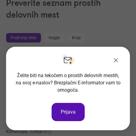
Preverite seznam prostih
delovnih mest
Področja dela
Regije
Kraji
Proizvodnja, Steklarstvo
(414)
Tehnične storitve, Mehanika
(325)
Trgovina
Želite biti na tekočem o prostih delovnih mestih,
(221)
na svoj e-naslov? Brezplačni E-informator vam to
Transport, Nabava, Logistika
(204)
omogoča.
Strojništvo, Metalurgija, Rudarstvo
(178)
Prehrambena industrija, Živilstvo
(137)
Prijava
Elektrotehnika, Elektronika, Telekomunikacije
(113)
Administracija
(102)
Komerciala, Trženje
(97)