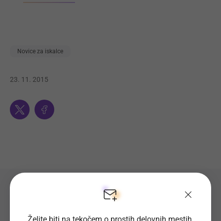
Novice za iskalce
23. 11. 2015
Twitter
Facebook
Preverite seznam prostih
delovnih mest
Želite biti na tekočem o prostih delovnih mestih,