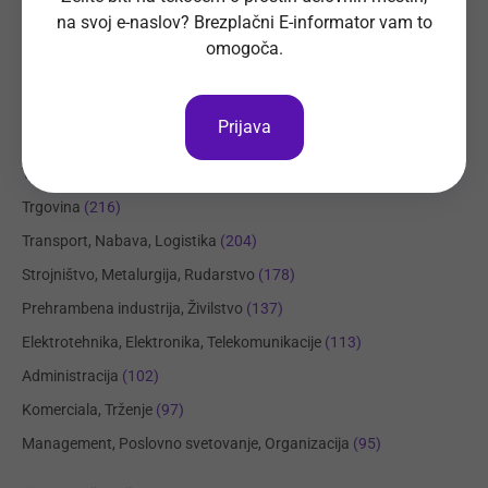
na svoj e-naslov? Brezplačni E-informator vam to
omogoča.
Področja dela
Regije
Kraji
Prijava
Proizvodnja, Steklarstvo
(414)
Tehnične storitve, Mehanika
(325)
Trgovina
(216)
Transport, Nabava, Logistika
(204)
Strojništvo, Metalurgija, Rudarstvo
(178)
Prehrambena industrija, Živilstvo
(137)
Elektrotehnika, Elektronika, Telekomunikacije
(113)
Administracija
(102)
Komerciala, Trženje
(97)
Management, Poslovno svetovanje, Organizacija
(95)