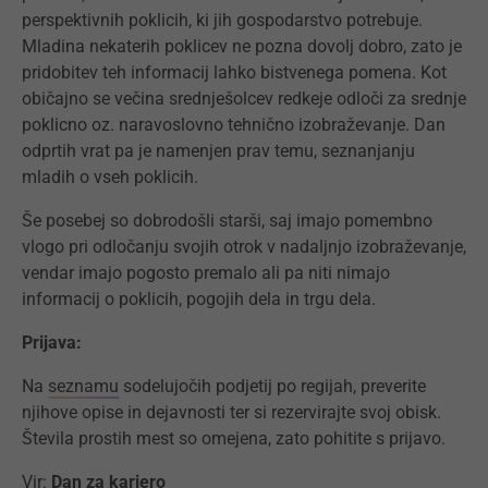
perspektivnih poklicih, ki jih gospodarstvo potrebuje.
Mladina nekaterih poklicev ne pozna dovolj dobro, zato je
pridobitev teh informacij lahko bistvenega pomena. Kot
običajno se večina srednješolcev redkeje odloči za srednje
poklicno oz. naravoslovno tehnično izobraževanje. Dan
odprtih vrat pa je namenjen prav temu, seznanjanju
mladih o vseh poklicih.
Še posebej so dobrodošli starši, saj imajo pomembno
vlogo pri odločanju svojih otrok v nadaljnjo izobraževanje,
vendar imajo pogosto premalo ali pa niti nimajo
informacij o poklicih, pogojih dela in trgu dela.
Prijava:
Na
seznamu
sodelujočih podjetij po regijah, preverite
njihove opise in dejavnosti ter si rezervirajte svoj obisk.
Števila prostih mest so omejena, zato pohitite s prijavo.
Vir:
Dan za kariero