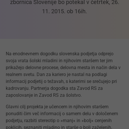
zbornica Slovenije bo potekal v četrtek, 26.
11. 2015. ob 16ih.
Na enodnevnem dogodku slovenska podjetja odprejo
svoja vrata šolski mladini in njihovim staršem ter jim
prikažejo delovne procese, delovna mesta in način dela v
realnem svetu. Dan za kariero je nastal na podlagi
informacij podjetij o težavah, s katerimi se srečujejo pri
kadrovanju. Partnerja dogodka sta Zavod RS za
zaposlovanje in Zavod RS za šolstvo.
Glavni cilj projekta je učencem in njihovim staršem
ponuditi čim več informacij o samem delu v določenem
podjetju, razbiti stereotip o »manj« in »bolj« cenjenih
poklicih, seznaniti mladino in starše o bolj zaželenih,