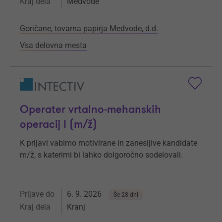
Kraj dela
Medvode
Goričane, tovarna papirja Medvode, d.d.
Vsa delovna mesta
Operater vrtalno-mehanskih
operacij I (m/ž)
K prijavi vabimo motivirane in zanesljive kandidate
m/ž, s katerimi bi lahko dolgoročno sodelovali.
Prijave do
6. 9. 2026
Še 28 dni
Kraj dela
Kranj