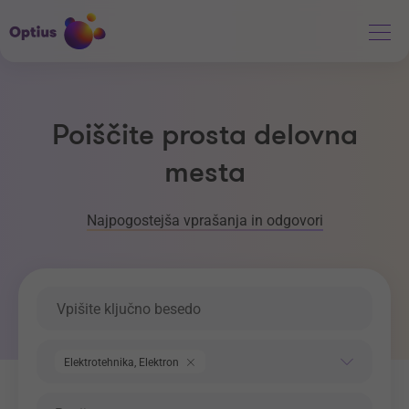
Poiščite prosta delovna
mesta
Najpogostejša vprašanja in odgovori
Ključna beseda
Področje dela
Elektrotehnika, Elektronika, Telekomunikacije
Regija