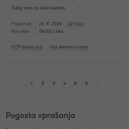
Tukaj smo za vašo kariero.
Prijave do
24. 8. 2026
Še 15 dni
Kraj dela
Škofja Loka
OTP banka d.d.
Vsa delovna mesta
1
2
3
4
5
6
Naprej
Pogosta vprašanja