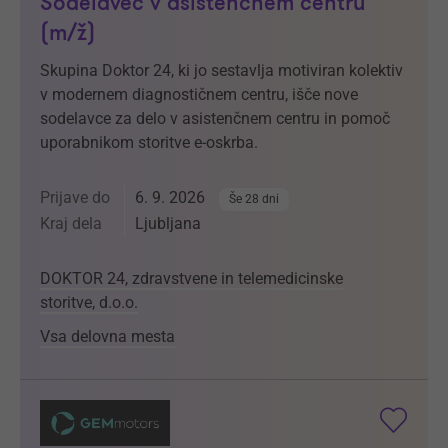
Sodelavec v asistenčnem centru
(m/ž)
Skupina Doktor 24, ki jo sestavlja motiviran kolektiv
v modernem diagnostičnem centru, išče nove
sodelavce za delo v asistenčnem centru in pomoč
uporabnikom storitve e-oskrba.
Prijave do
6. 9. 2026
Še 28 dni
Kraj dela
Ljubljana
DOKTOR 24, zdravstvene in telemedicinske
storitve, d.o.o.
Vsa delovna mesta