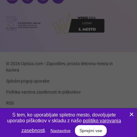
© 2026 Optius.com - Zaposlitev, prosta delovna mesta in
kariera
Splošni pogoji uporabe
Politika varstva zasebnosti in piškotkov
RSS
Piškotki
S tem, ko uporabljate spletno mesto, dovoljujete
uporabo piškotkov v skladu z našo
politiko varovanja
Produkcija:
Innovatif
zasebnosti
.
Nastavitve
Sprejmi vse