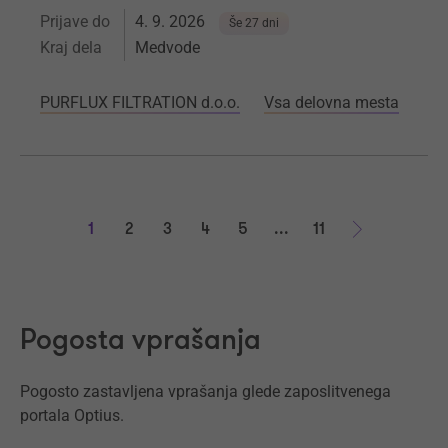
Prijave do
4. 9. 2026
Še 27 dni
Kraj dela
Medvode
PURFLUX FILTRATION d.o.o.
Vsa delovna mesta
1
2
3
4
5
...
11
Naprej
Pogosta vprašanja
Pogosto zastavljena vprašanja glede zaposlitvenega
portala Optius.