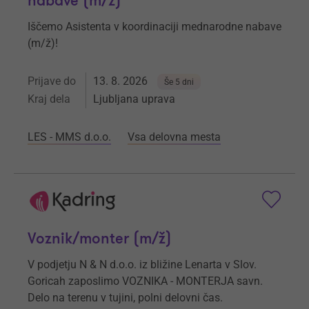
nabave (m/ž)
Iščemo Asistenta v koordinaciji mednarodne nabave
(m/ž)!
Prijave do
13. 8. 2026
Še 5 dni
Kraj dela
Ljubljana uprava
LES - MMS d.o.o.
Vsa delovna mesta
Voznik/monter (m/ž)
V podjetju N & N d.o.o. iz bližine Lenarta v Slov.
Goricah zaposlimo VOZNIKA - MONTERJA savn.
Delo na terenu v tujini, polni delovni čas.