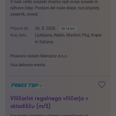
V naši veliki soseski imamo radi svoje sosede in
njihove želje. Postani del naše ekipe, naš prijatelj,
zaupnik, sosed.
Prijave do
26. 8. 2026
Še 18 dni
Kraj dela
Ljubljana, Naklo, Maribor, Ptuj, Koper
in Sežana.
Poslovni sistem Mercator d.o.o.
Vsa delovna mesta
Viličarist regalnega viličarja v
skladišču (m/ž)
V našemu kolektivu iščemo zanesljivega in