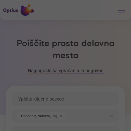
Poiščite prosta delovna
mesta
Najpogostejša vprašanja in odgovori
Ključna beseda
Področje dela
Transport, Nabava, Logistika
Regija