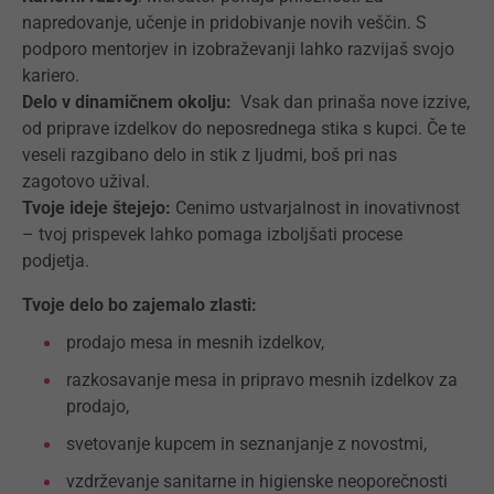
napredovanje, učenje in pridobivanje novih veščin. S
podporo mentorjev in izobraževanji lahko razvijaš svojo
kariero.
Delo v dinamičnem okolju:
Vsak dan prinaša nove izzive,
od priprave izdelkov do neposrednega stika s kupci. Če te
veseli razgibano delo in stik z ljudmi, boš pri nas
zagotovo užival.
Tvoje ideje štejejo:
Cenimo ustvarjalnost in inovativnost
– tvoj prispevek lahko pomaga izboljšati procese
podjetja.
Tvoje delo bo zajemalo zlasti:
prodajo mesa in mesnih izdelkov,
razkosavanje mesa in pripravo mesnih izdelkov za
prodajo,
svetovanje kupcem in seznanjanje z novostmi,
vzdrževanje sanitarne in higienske neoporečnosti