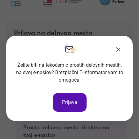
Prijava na delovno mesto
Oglas ni več objavljen.
Želite biti na tekočem o prostih delovnih mestih,
na svoj e-naslov? Brezplačni E-informator vam to
omogoča.
Prijava
Prosta delovna mesta direktno na
tvoj e-naslov