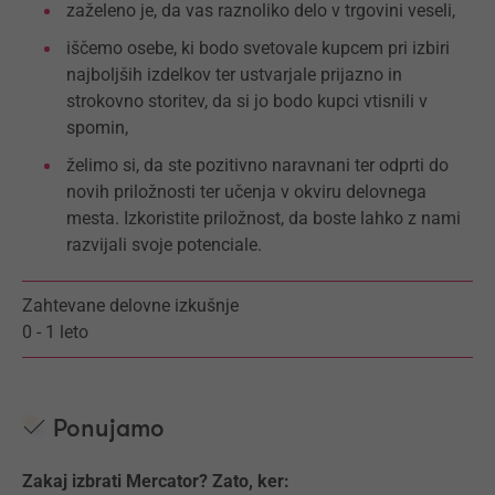
zaželeno je, da vas raznoliko delo v trgovini veseli,
iščemo osebe, ki bodo svetovale kupcem pri izbiri
najboljših izdelkov ter ustvarjale prijazno in
strokovno storitev, da si jo bodo kupci vtisnili v
spomin,
želimo si, da ste pozitivno naravnani ter odprti do
novih priložnosti ter učenja v okviru delovnega
mesta. Izkoristite priložnost, da boste lahko z nami
razvijali svoje potenciale.
Zahtevane delovne izkušnje
0 - 1 leto
Ponujamo
Zakaj izbrati Mercator? Zato, ker: