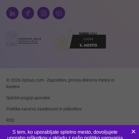
© 2026 Optius.com - Zaposlitev, prosta delovna mesta in
kariera
Splošni pogoji uporabe
Politika varstva zasebnosti in piškotkov
RSS
Piškotki
S tem, ko uporabljate spletno mesto, dovoljujete
uporabo piškotkov v skladu z našo
politiko varovanja