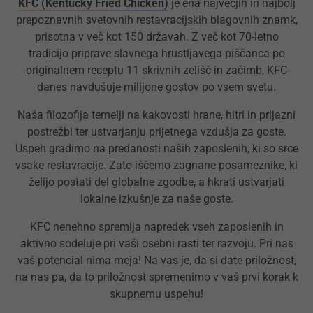
KFC (Kentucky Fried Chicken)
je ena največjih in najbolj
prepoznavnih svetovnih restavracijskih blagovnih znamk,
prisotna v več kot 150 državah. Z več kot 70-letno
tradicijo priprave slavnega hrustljavega piščanca po
originalnem receptu 11 skrivnih zelišč in začimb, KFC
danes navdušuje milijone gostov po vsem svetu.
Naša filozofija temelji na kakovosti hrane, hitri in prijazni
postrežbi ter ustvarjanju prijetnega vzdušja za goste.
Uspeh gradimo na predanosti naših zaposlenih, ki so srce
vsake restavracije. Zato iščemo zagnane posameznike, ki
želijo postati del globalne zgodbe, a hkrati ustvarjati
lokalne izkušnje za naše goste.
KFC nenehno spremlja napredek vseh zaposlenih in
aktivno sodeluje pri vaši osebni rasti ter razvoju. Pri nas
vaš potencial nima meja! Na vas je, da si date priložnost,
na nas pa, da to priložnost spremenimo v vaš prvi korak k
skupnemu uspehu!