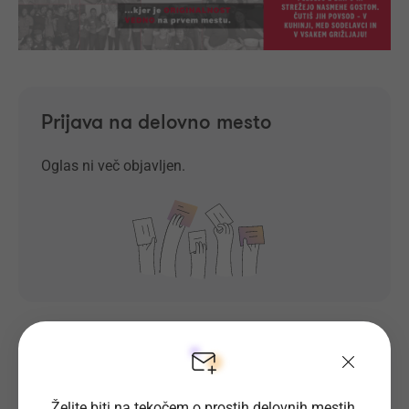
Prijava na delovno mesto
Oglas ni več objavljen.
Prosta delovna mesta direktno na
Želite biti na tekočem o prostih delovnih mestih,