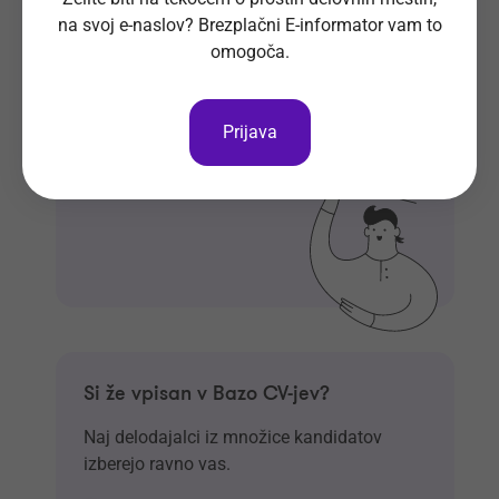
tvoj e-naslov
na svoj e-naslov? Brezplačni E-informator vam to
omogoča.
Prijavi se na E-informator.
Prijavi se
Prijava
Si že vpisan v Bazo CV-jev?
Naj delodajalci iz množice kandidatov
izberejo ravno vas.