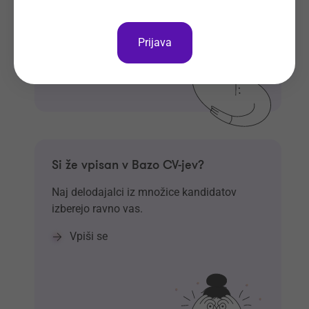
Prijava
Si že vpisan v Bazo CV-jev?
Naj delodajalci iz množice kandidatov
izberejo ravno vas.
Vpiši se