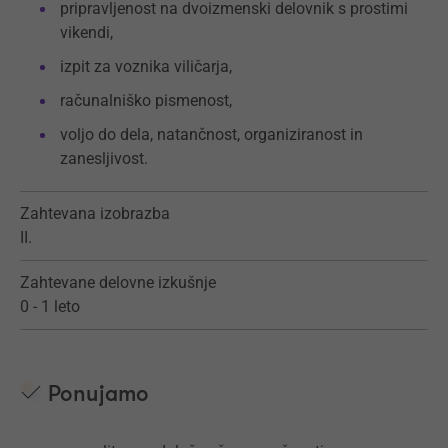
pripravljenost na dvoizmenski delovnik s prostimi
vikendi,
izpit za voznika viličarja,
računalniško pismenost,
voljo do dela, natančnost, organiziranost in
zanesljivost.
Zahtevana izobrazba
II.
Zahtevane delovne izkušnje
0 - 1 leto
Ponujamo