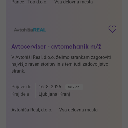
Pance - Top d.o.o.
Vsa delovna mesta
Avtoserviser - avtomehanik m/ž
V Avtohiši Real, d.o.o. želimo strankam zagotoviti
najvišjo raven storitev in s tem tudi zadovoljstvo
strank.
Prijave do
16. 8. 2026
Še 7 dni
Kraj dela
Ljubljana, Kranj
Avtohiša Real, d.o.o.
Vsa delovna mesta