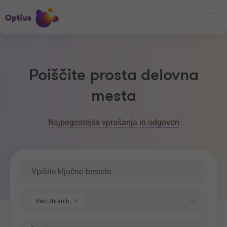
Poiščite prosta delovna
mesta
Najpogostejša vprašanja in odgovori
Ključna beseda
Področje dela
Vec izbranih
Regija