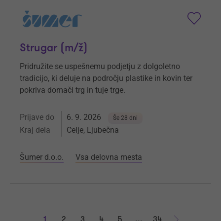
Strugar (m/ž)
Pridružite se uspešnemu podjetju z dolgoletno
tradicijo, ki deluje na področju plastike in kovin ter
pokriva domači trg in tuje trge.
Prijave do
6. 9. 2026
Še 28 dni
Kraj dela
Celje, Ljubečna
Šumer d.o.o.
Vsa delovna mesta
1
2
3
4
5
...
34