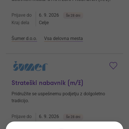
Prijave do
6. 9. 2026
Še 28 dni
Kraj dela
Celje
Šumer d.o.o.
Vsa delovna mesta
Strateški nabavnik (m/ž)
Pridružite se uspešnemu podjetju z dolgoletno
tradicijo.
Prijave do
6. 9. 2026
Še 28 dni
Kraj dela
Ljubečna - Celje