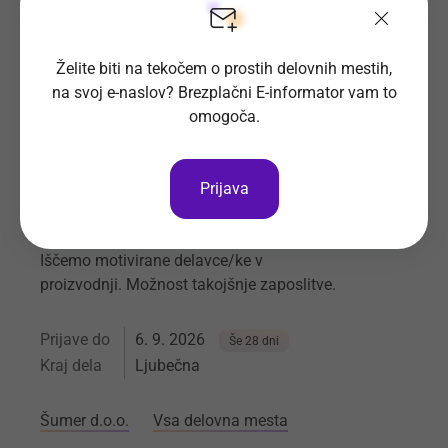
Šumer d.o.o.
Vsa delovna mesta
Želite biti na tekočem o prostih delovnih mestih,
na svoj e-naslov? Brezplačni E-informator vam to
omogoča.
Prijava
Delavec v proizvodnji - kalilnica (m/
ž)
Iščemo motivirane delavce/ke v
proizvodnji. Možnost takojšnje zaposlitve.
Prijave do
6. 9. 2026
Še 28 dni
Kraj dela
Ljubečna
Šumer d.o.o.
Vsa delovna mesta