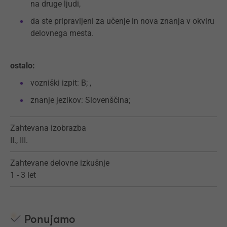
na druge ljudi,
da ste pripravljeni za učenje in nova znanja v okviru
delovnega mesta.
ostalo:
vozniški izpit: B; ,
znanje jezikov: Slovenščina;
Zahtevana izobrazba
II., III.
Zahtevane delovne izkušnje
1 - 3 let
Ponujamo