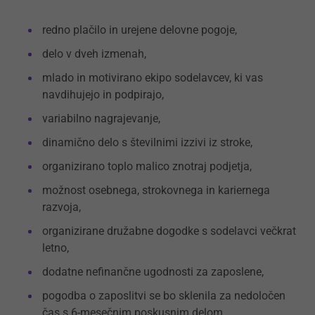
redno plačilo in urejene delovne pogoje,
delo v dveh izmenah,
mlado in motivirano ekipo sodelavcev, ki vas
navdihujejo in podpirajo,
variabilno nagrajevanje,
dinamično delo s številnimi izzivi iz stroke,
organizirano toplo malico znotraj podjetja,
možnost osebnega, strokovnega in kariernega
razvoja,
organizirane družabne dogodke s sodelavci večkrat
letno,
dodatne nefinančne ugodnosti za zaposlene,
pogodba o zaposlitvi se bo sklenila za nedoločen
čas s 6-mesečnim poskusnim delom.